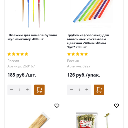
Шпажки для канапе булава
Трубочка (соломка) для
мультиколор 400шт
молочных коктейлей
цветная 240мм Ø8мм
1уп*250шт
Россия
Россия
Артикул: 260167
Артикул: 6927
185
руб.
/шт.
126
руб.
/упак.