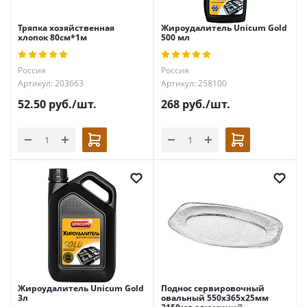
Тряпка хозяйственная
Жироудалитель Unicum Gold
хлопок 80см*1м
500 мл
Россия
Россия
Артикул: 203663
Артикул: 258100
52.50
руб.
/шт.
268
руб.
/шт.
Жироудалитель Unicum Gold
Поднос сервировочный
3л
овальный 550х365х25мм