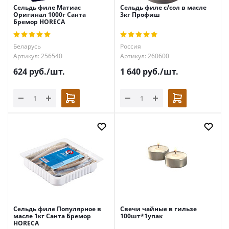
Сельдь филе Матиас
Сельдь филе с/сол в масле
Оригинал 1000г Санта
3кг Профиш
Бремор HORECA
Беларусь
Россия
Артикул: 256540
Артикул: 260600
624
руб.
/шт.
1 640
руб.
/шт.
Сельдь филе Популярное в
Свечи чайные в гильзе
масле 1кг Санта Бремор
100шт*1упак
HORECA