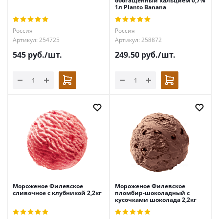
обогащенный кальцием 0,7%
1л Planto Banana
Россия
Россия
Артикул: 254725
Артикул: 258872
545
руб.
/шт.
249.50
руб.
/шт.
Мороженое Филевское
Мороженое Филевское
сливочное с клубникой 2,2кг
пломбир-шоколадный с
кусочками шоколада 2,2кг