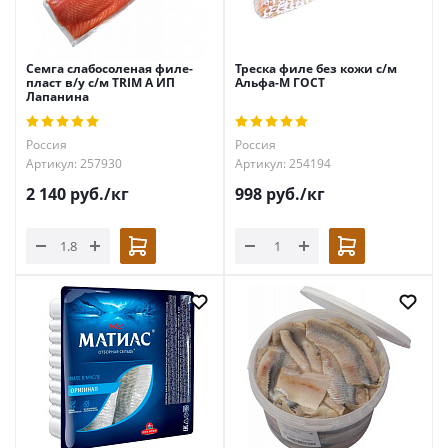
Семга слабосоленая филе-
Треска филе без кожи с/м
пласт в/у с/м TRIM А ИП
Альфа-М ГОСТ
Лапанина
Россия
Россия
Артикул: 257930
Артикул: 254194
2 140
руб.
/кг
998
руб.
/кг