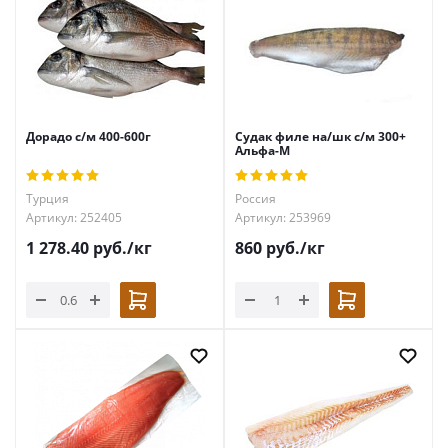
Дорадо с/м 400-600г
Судак филе на/шк с/м 300+
Альфа-М
Турция
Россия
Артикул: 252405
Артикул: 253969
1 278.40
руб.
/кг
860
руб.
/кг