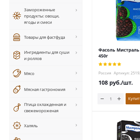
Замороженные
продукты: овощи,
ягоды и смеси
Товары для фастфуда
Фасоль Мистраль
Ингредиенты для суши
450г
и роллов
Россия
Артикул: 2519
Мясо
108
руб.
/шт.
Мясная гастрономия
Купит
Птица охлажденная и
свежемороженая
Халяль