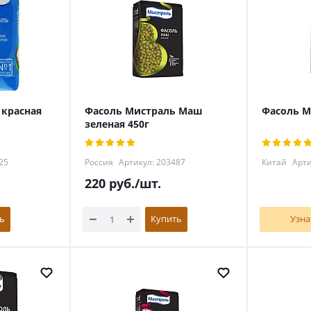
 красная
Фасоль Мистраль Маш
Фасоль М
зеленая 450г
25
Россия
Артикул: 203487
Китай
Арти
220
руб.
/шт.
ь
Купить
Узна