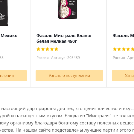
 Мехико
Фасоль Мистраль Бланш
Фасоль М
белая мелкая 450г
88
Россия
Артикул: 203489
Россия
Арт
уплении
Узнать о поступлении
Узна
 настоящий дар природы для тех, кто ценит качество и вкус
урой и насыщенным вкусом. Блюда из "Мистраля" не только
ему организму благодаря богатому составу полезных вещест
чества. На нашем сайте представлены лучшие партии этого