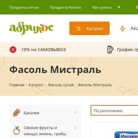
Продукты оптом
Продукты Horeca
Как купить
Ак
Каталог
-10% на САМОВЫВОЗ
График п
Фасоль Мистраль
Главная
-
Каталог
-
Фасоль сухая
-
Фасоль Мистраль
По умолчанию
Бакалея
Свежие фрукты и
овощи, зелень, грибы