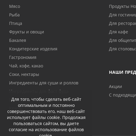
Мясо
Продукты H
Рыба
Для гостини
Птица
Для рестора
Фрукты и овощи
Для кафе
Бакалея
Для общепи
Кондитерские изделия
Для столовы
Гастрономия
Чай, кофе, какао
НАШИ ПРЕ
Соки, нектары
Ингредиенты для суши и роллов
Акции
Ингредиенты для фаст фуда
С подходящ
Для того, чтобы сделать веб-сайт
Консервы
оптимальным и постоянно
Крупы
совершенствовать его, наш веб-сайт
использует файлы cookie. Продолжая
пользоваться сайтом, вы даете
согласие на использование файлов
cookie.