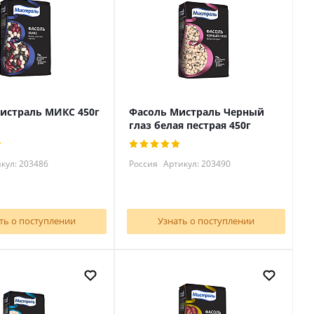
истраль МИКС 450г
Фасоль Мистраль Черный
глаз белая пестрая 450г
кул: 203486
Россия
Артикул: 203490
ть о поступлении
Узнать о поступлении