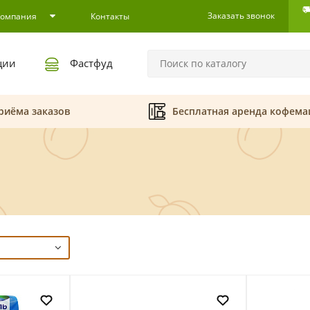
Заказать звонок
Компания
Контакты
ции
Фастфуд
риёма заказов
Бесплатная аренда кофем