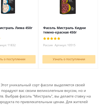
истраль Лима 450г
Фасоль Мистраль Кидни
темно-красная 450г
икул: 11832
Россия
Артикул: 10515
ть о поступлении
Узнать о поступлении
. Этот уникальный сорт фасоли выделяется своей
 порадуют вас своим великолепным вкусом, но и
в. Выбрав фасоль "Мистраль", вы делаете ставку на
 продукта по привлекательным ценам. Для жителей