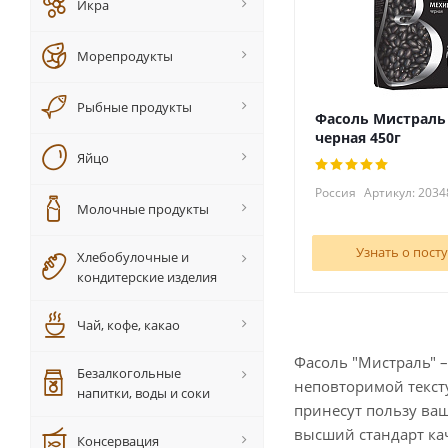
Икра
Морепродукты
Рыбные продукты
Фасоль Мистраль
черная 450г
Яйцо
Россия
Артикул: 2034
Молочные продукты
Узнать о пост
Хлебобулочные и
кондитерские изделия
Чай, кофе, какао
Фасоль "Мистраль" –
Безалкогольные
неповторимой текст
напитки, воды и соки
принесут пользу ваш
высший стандарт ка
Консервация