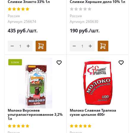
Сливки Элакто 33% 1л
Сливки Хорошее дело 10% 1л
Россия
Россия
Артикул: 256674
Артикул: 260630
435
руб.
/шт.
190
руб.
/шт.
БЗМЖ
Молоко Вкусняев
Молоко Славная Трапеза
ультрапастеризованное 3,2%
сухое цельное 400г
1л
Россия
Россия