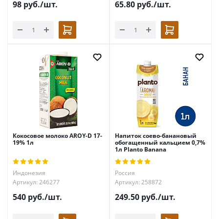
98
руб.
/шт.
65.80
руб.
/шт.
Кокосовое молоко AROY-D 17-
Напиток соево-банановый
19% 1л
обогащенный кальцием 0,7%
1л Planto Banana
Индонезия
Россия
Артикул: 246277
Артикул: 258872
540
руб.
/шт.
249.50
руб.
/шт.