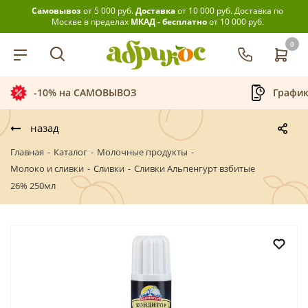
Самовывоз
от 5 000 руб.
Доставка
от 10 000 руб.
Доставка по
Москве в пределах
МКАД - бесплатно
от 10 000 руб.
0
-10% на САМОВЫВОЗ
График
назад
Главная
-
Каталог
-
Молочные продукты
-
Молоко и сливки
-
Сливки
-
Сливки Альпенгурт взбитые
26% 250мл