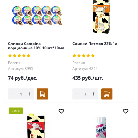
Сливки Campina
Сливки Петмол 22% 1л
порционные 10% 10шт*10мл
Россия
Россия
Артикул: 3995
Артикул: 4245
74
руб.
/дес.
435
руб.
/шт.
БЗМЖ