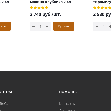
 2,4л
малина-клубника 2,4л
тирамису
2 740
руб.
/шт.
2 580
ру
пить
Купить
ОПТОМ
ПОМОЩЬ
oReCa
Контакты
ц
Доставка