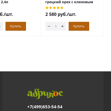
 2,4л
грецкий орех с кленовым
с
сиропом 2,4л
б.
/шт.
2 580
руб.
/шт.
2
Купить
Купить
+7(499)653-54-54