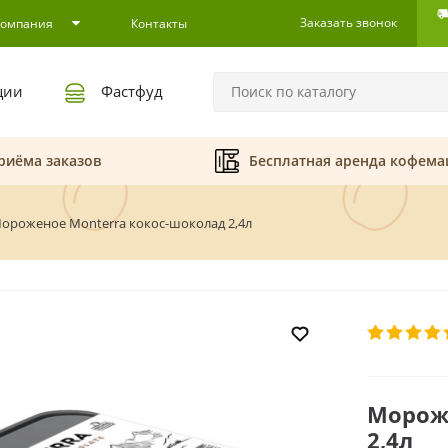
Заказать звонок
Компания
Контакты
ции
Фастфуд
риёма заказов
Бесплатная аренда кофем
ороженое Monterra кокос-шоколад 2,4л
Морож
2,4л