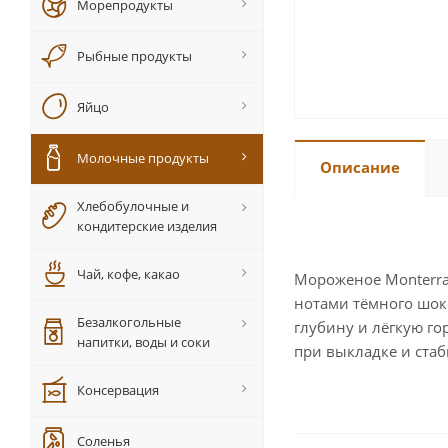
Морепродукты
Рыбные продукты
Яйцо
Молочные продукты
Описание
Хлебобулочные и
кондитерские изделия
Чай, кофе, какао
Мороженое Monterra 
нотами тёмного шок
Безалкогольные
глубину и лёгкую го
напитки, воды и соки
при выкладке и ста
Консервация
Соленья