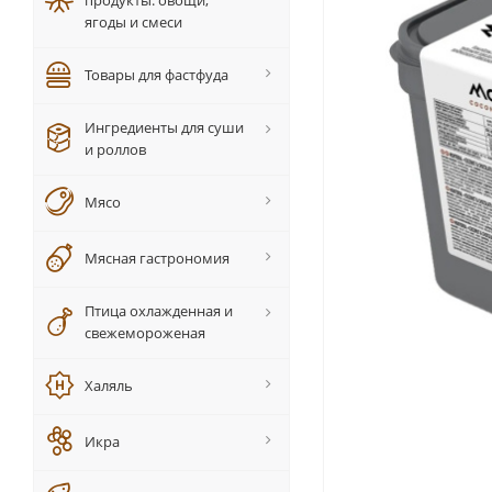
продукты: овощи,
ягоды и смеси
Товары для фастфуда
Ингредиенты для суши
и роллов
Мясо
Мясная гастрономия
Птица охлажденная и
свежемороженая
Халяль
Икра