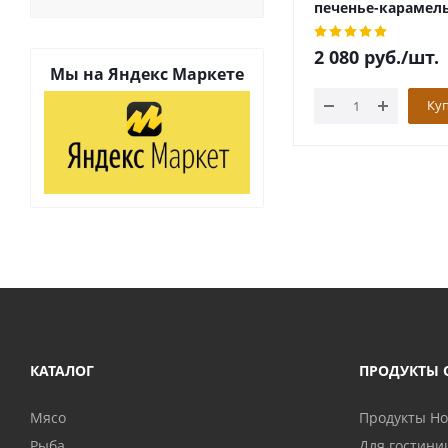
печенье-карамель
2 080
руб.
/шт.
Мы на
Яндекс Маркете
Ку
КАТАЛОГ
ПРОДУКТЫ 
Мясо
Продукты H
Рыба
Для гостини