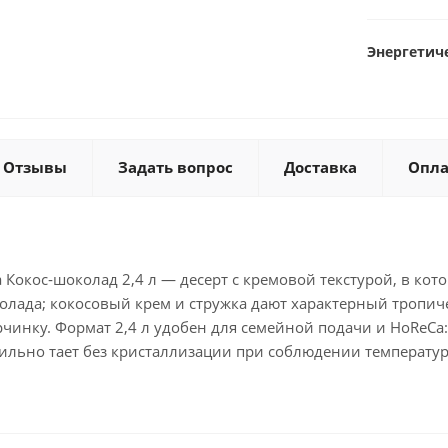
Энергетиче
Отзывы
Задать вопрос
Доставка
Опла
Кокос‑шоколад 2,4 л — десерт с кремовой текстурой, в кот
олада; кокосовый крем и стружка дают характерный тропич
рчинку. Формат 2,4 л удобен для семейной подачи и HoReCa
бильно тает без кристаллизации при соблюдении температу