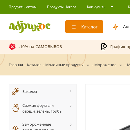
Продукты оптом
Продукты Horeca
Как купить
Ак
Каталог
-10% на САМОВЫВОЗ
График п
Главная
-
Каталог
-
Молочные продукты
-
Мороженое
-
М
Бакалея
Свежие фрукты и
овощи, зелень, грибы
Замороженные