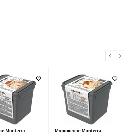
е Monterra
Мороженое Monterra
М