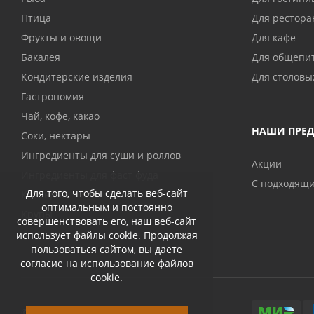
Птица
Для рестора
Фрукты и овощи
Для кафе
Бакалея
Для общепи
Кондитерские изделия
Для столовы
Гастрономия
Чай, кофе, какао
НАШИ ПРЕ
Соки, нектары
Ингредиенты для суши и роллов
Акции
Ингредиенты для фаст фуда
С подходящ
Для того, чтобы сделать веб-сайт
Консервы
оптимальным и постоянно
Крупы
совершенствовать его, наш веб-сайт
использует файлы cookie. Продолжая
пользоваться сайтом, вы даете
согласие на использование файлов
cookie.
© 2026 Abri-kos