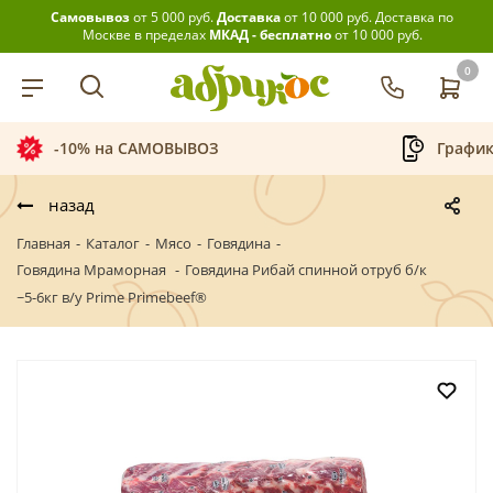
Самовывоз
от 5 000 руб.
Доставка
от 10 000 руб.
Доставка по
Москве в пределах
МКАД - бесплатно
от 10 000 руб.
0
-10% на САМОВЫВОЗ
График
назад
Главная
-
Каталог
-
Мясо
-
Говядина
-
Говядина Мраморная
-
Говядина Рибай спинной отруб б/к
~5-6кг в/у Prime Primebeef®