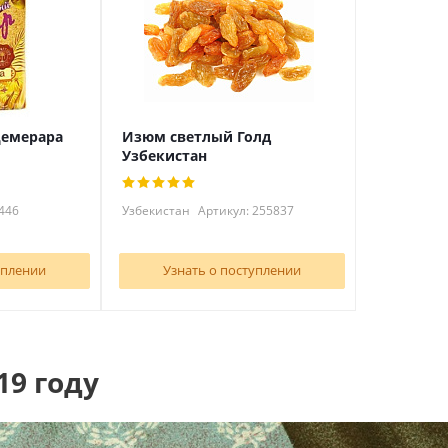
Демерара
Изюм светлый Голд
Узбекистан
446
Узбекистан
Артикул: 255837
уплении
Узнать о поступлении
19 году