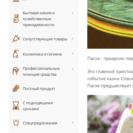
Бытовая химия и
хозяйственные
принадлежности
Сопутствующие товары
Косметика и гигиена
Пасха - праздник пе
Профессиональные
Это главный христиа
моющие средства
событие казни Спаси
Пасхе предшествует 
Постный продукт
С подходящими
сроками
Спецпредложения