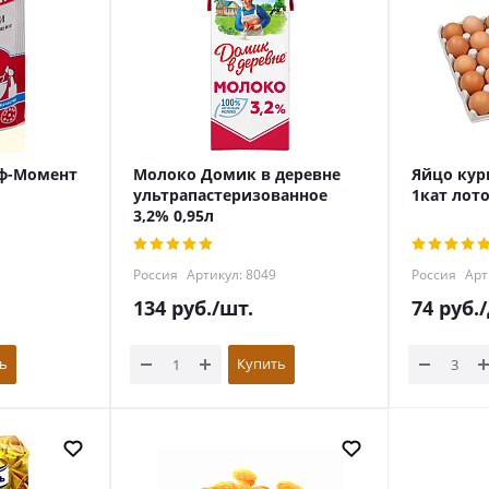
аф-Момент
Молоко Домик в деревне
Яйцо кур
ультрапастеризованное
1кат лот
3,2% 0,95л
Россия
Артикул: 8049
Россия
Арт
134
руб.
/шт.
74
руб.
/
ь
Купить