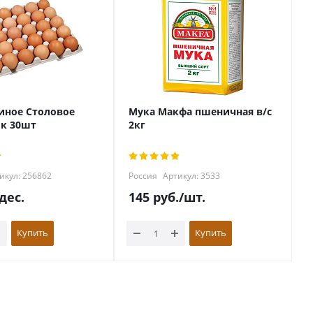
иное Столовое
Мука Макфа пшеничная в/с
ок 30шт
2кг
икул: 256862
Россия
Артикул: 3533
дес.
145
руб.
/шт.
Купить
Купить