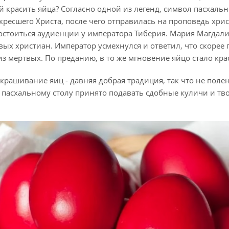
 красить яйца? Согласно одной из легенд, символ пасхаль
ресшего Христа, после чего отправилась на проповедь хрис
остоиться аудиенции у императора Тиберия. Мария Магдали
ых христиан. Император усмехнулся и ответил, что скорее по
з мёртвых. По преданию, в то же мгновение яйцо стало кр
окрашивание яиц - давняя добрая традиция, так что не поле
к пасхальному столу принято подавать сдобные куличи и тв