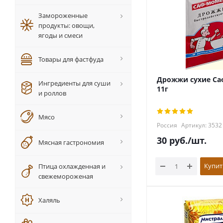
Замороженные
продукты: овощи,
ягоды и смеси
Товары для фастфуда
Дрожжи сухие С
Ингредиенты для суши
11г
и роллов
Мясо
Россия
Артикул: 3532
30
руб.
/шт.
Мясная гастрономия
Купит
Птица охлажденная и
свежемороженая
Халяль