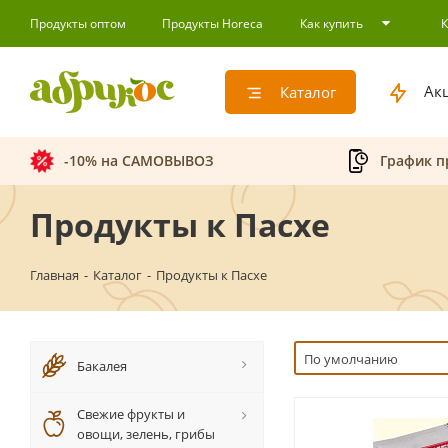
Продукты оптом
Продукты Horeca
Как купить
Ак
Каталог
-10% на САМОВЫВОЗ
График п
Продукты к Пасхе
Главная
-
Каталог
-
Продукты к Пасхе
По умолчанию
Бакалея
Свежие фрукты и
овощи, зелень, грибы