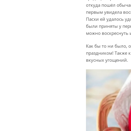
откуда пошёл обычай
первым увидела воск
Пасхи ей удалось уд
были приняты у перв
можно воскреснуть и
Как бы то ни было, 
праздником! Также 
вкусных угощений.