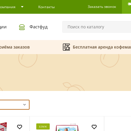
Заказать звонок
Компания
Контакты
ции
Фастфуд
риёма заказов
Бесплатная аренда кофем
БЗМЖ