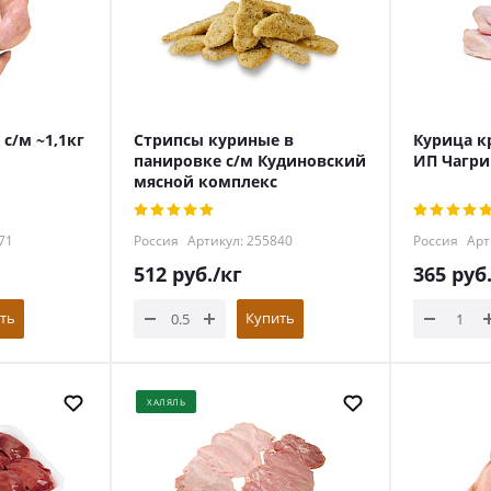
с/м ~1,1кг
Стрипсы куриные в
Курица к
панировке с/м Кудиновский
ИП Чагри
мясной комплекс
71
Россия
Артикул: 255840
Россия
Арт
512
руб.
/кг
365
руб
ть
Купить
ХАЛЯЛЬ