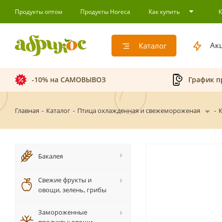
Продукты оптом
Продукты Horeca
Как купить
Ак
Каталог
-10% на САМОВЫВОЗ
График п
Главная
-
Каталог
-
Птица охлажденная и свежемороженая
-
Бакалея
Свежие фрукты и
овощи, зелень, грибы
Замороженные