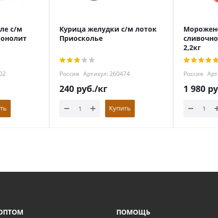
ле с/м
Курица желудки с/м лоток
Морожен
монолит
Приосколье
сливочно
2,2кг
02
Россия
Артикул: 260474
Россия
Арт
240
руб.
/кг
1 980
ру
ть
Купить
ОПТОМ
ПОМОЩЬ