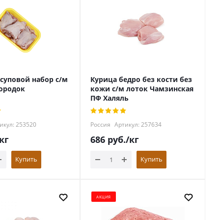
суповой набор с/м
Курица бедро без кости без
ородок
кожи с/м лоток Чамзинская
ПФ Халяль
икул: 253520
Россия
Артикул: 257634
кг
686
руб.
/кг
Купить
Купить
АКЦИЯ