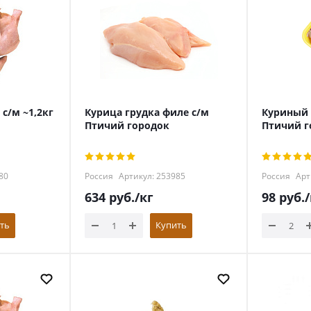
с/м ~1,2кг
Курица грудка филе с/м
Куриный 
Птичий городок
Птичий г
80
Россия
Артикул: 253985
Россия
Арт
634
руб.
/кг
98
руб.
/
ть
Купить