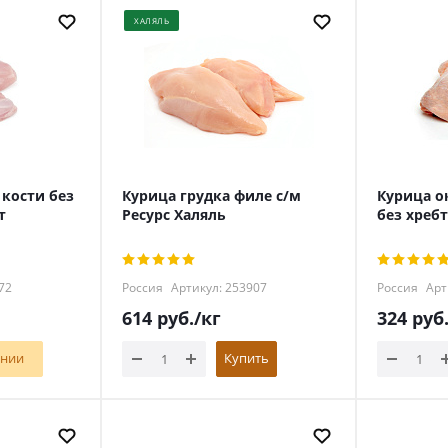
ХАЛЯЛЬ
 кости без
Курица грудка филе с/м
Курица о
т
Ресурс Халяль
без хреб
72
Россия
Артикул: 253907
Россия
Арт
614
руб.
/кг
324
руб
ении
Купить