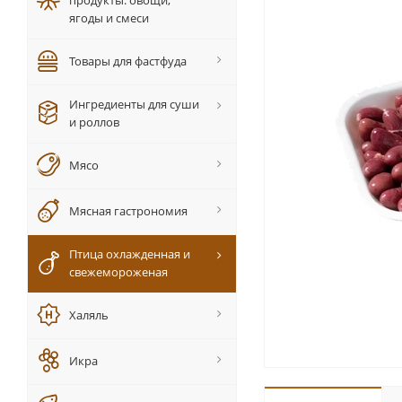
продукты: овощи,
ягоды и смеси
Товары для фастфуда
Ингредиенты для суши
и роллов
Мясо
Мясная гастрономия
Птица охлажденная и
свежемороженая
Халяль
Икра