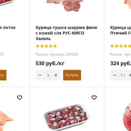
м лоток
Курица тушка шаурма филе
Курица ц
с кожей с/м РУС-МЯСО
Птичий Г
Халяль
33
Россия
Артикул: 259500
Россия
Арт
530
руб.
/кг
324
руб
ть
Купить