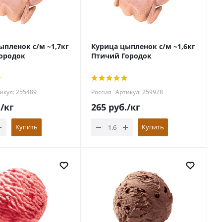
ыпленок с/м ~1,7кг
Курица цыпленок с/м ~1,6кг
ородок
Птичий Городок
икул: 255489
Россия
Артикул: 259928
.
/кг
265
руб.
/кг
Купить
Купить