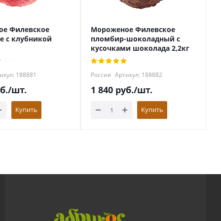
ое Филевское
Мороженое Филевское
е с клубникой
пломбир-шоколадный с
кусочками шоколада 2,2кг
икул: 188881
Россия
Артикул: 188882
б.
/шт.
1 840
руб.
/шт.
Купить
Купить