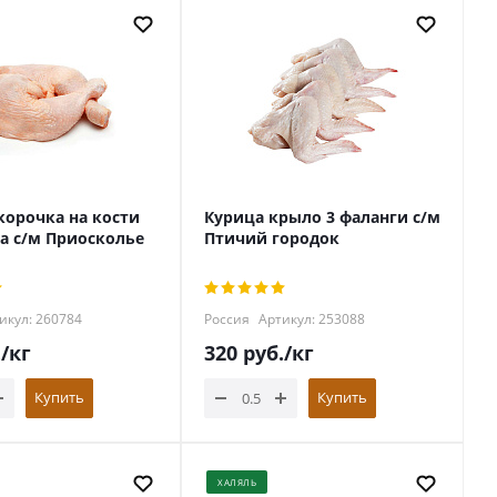
корочка на кости
Курица крыло 3 фаланги с/м
та с/м Приосколье
Птичий городок
икул: 260784
Россия
Артикул: 253088
.
/кг
320
руб.
/кг
Купить
Купить
ХАЛЯЛЬ