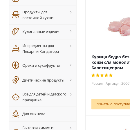
Продукты для
восточной кухни
Кулинарные изделия
Ингредиенты для
Пекаря и Кондитера
Курица бедро без
кожи с/м моноли
Орехи и сухофрукты
Балптицепром
Диетические продукты
Россия
Артикул: 2606
Все для детей и детского
праздника
Узнать о поступл
Для пикника
Бытовая химия и