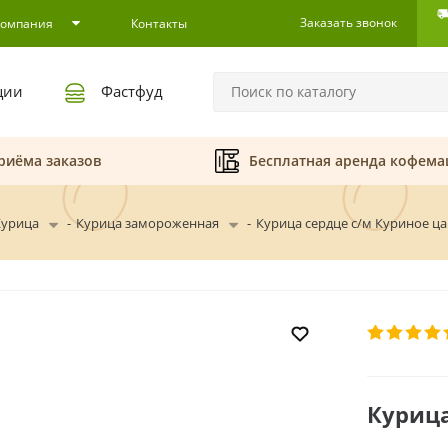
Заказать звонок
Компания
Контакты
ции
Фастфуд
риёма заказов
Бесплатная аренда кофем
Курица
-
Курица замороженная
-
Курица сердце с/м Куриное ца
Курица