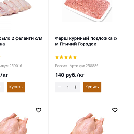
рыло 2 фаланги с/м
Фарш куриный подложка с/
на
м Птичий Городок
икул: 259016
Россия
Артикул: 258886
.
/кг
140
руб.
/кг
Купить
Купить