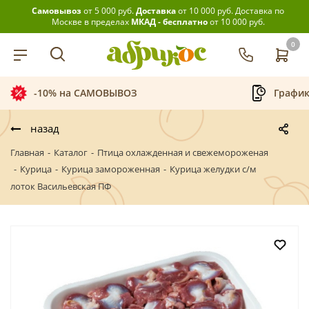
Самовывоз
от 5 000 руб.
Доставка
от 10 000 руб.
Доставка по
Москве в пределах
МКАД - бесплатно
от 10 000 руб.
0
График приёма заказов
Беспла
назад
Главная
-
Каталог
-
Птица охлажденная и свежемороженая
-
Курица
-
Курица замороженная
-
Курица желудки с/м
лоток Васильевская ПФ