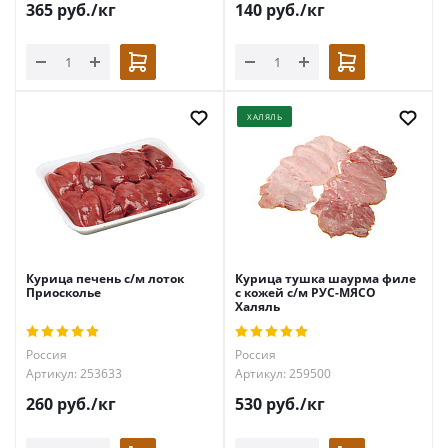
365
руб.
/кг
140
руб.
/кг
ХАЛЯЛЬ
Курица печень с/м лоток
Курица тушка шаурма филе
Приосколье
с кожей с/м РУС-МЯСО
Халяль
Россия
Россия
Артикул: 253633
Артикул: 259500
260
руб.
/кг
530
руб.
/кг