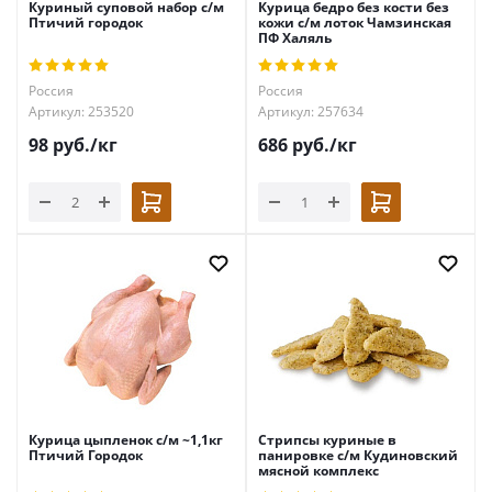
Куриный суповой набор с/м
Курица бедро без кости без
Птичий городок
кожи с/м лоток Чамзинская
ПФ Халяль
Россия
Россия
Артикул: 253520
Артикул: 257634
98
руб.
/кг
686
руб.
/кг
Курица цыпленок с/м ~1,1кг
Стрипсы куриные в
Птичий Городок
панировке с/м Кудиновский
мясной комплекс