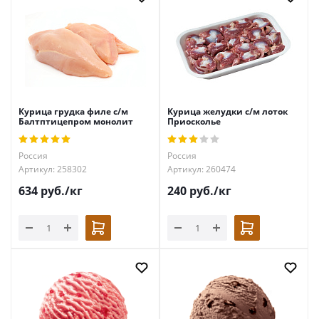
Курица грудка филе с/м
Курица желудки с/м лоток
Балтптицепром монолит
Приосколье
Россия
Россия
Артикул: 258302
Артикул: 260474
634
руб.
/кг
240
руб.
/кг