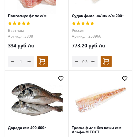
Пангасиус филе с/м
Судак филе на/шк с/м 200+
Вьетнам
Россия
Артикул: 3308
Артикул: 253966
334
руб.
/кг
773.20
руб.
/кг
Дорадо с/м 400-600г
Треска филе без кожи с/м
Альфа-М ГОСТ