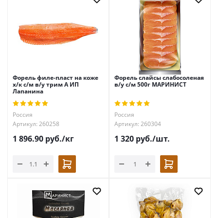
Форель филе-пласт на коже
Форель слайсы слабосоленая
х/к с/м в/у трим А ИП
в/у с/м 500г МАРИНИСТ
Лапанина
Россия
Россия
Артикул: 260258
Артикул: 260304
1 896.90
руб.
/кг
1 320
руб.
/шт.