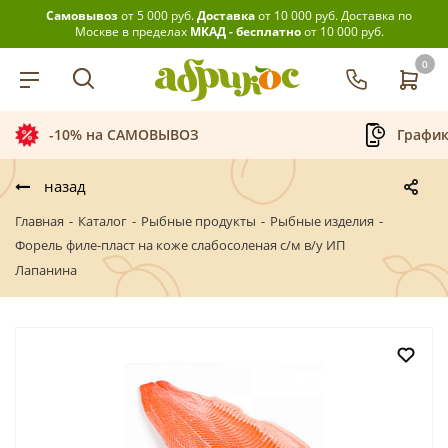
Самовывоз
от 5 000 руб.
Доставка
от 10 000 руб.
Доставка по
Москве в пределах
МКАД - бесплатно
от 10 000 руб.
0
График приёма заказов
Беспла
назад
Главная
-
Каталог
-
Рыбные продукты
-
Рыбные изделия
-
Форель филе-пласт на коже слабосоленая с/м в/у ИП
Лапанина