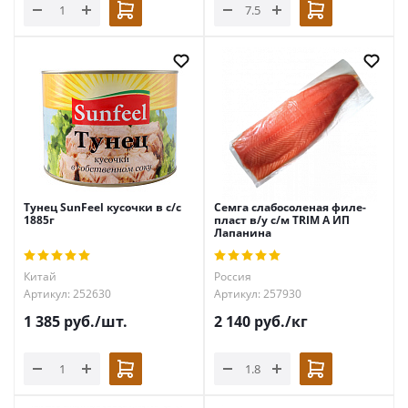
Тунец SunFeel кусочки в с/с
Семга слабосоленая филе-
1885г
пласт в/у с/м TRIM А ИП
Лапанина
Китай
Россия
Артикул: 252630
Артикул: 257930
1 385
руб.
/шт.
2 140
руб.
/кг