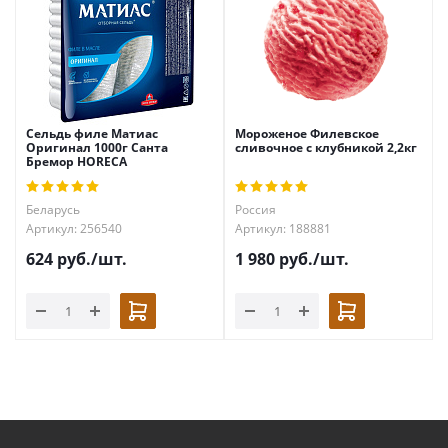
Сельдь филе Матиас
Мороженое Филевское
Оригинал 1000г Санта
сливочное с клубникой 2,2кг
Бремор HORECA
Беларусь
Россия
Артикул: 256540
Артикул: 188881
624
руб.
/шт.
1 980
руб.
/шт.