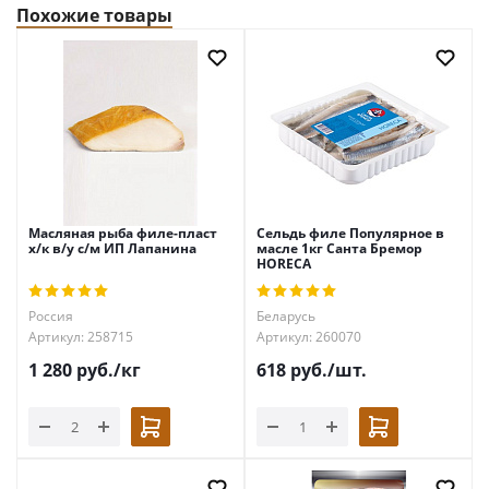
Похожие товары
Масляная рыба филе-пласт
Сельдь филе Популярное в
х/к в/у с/м ИП Лапанина
масле 1кг Санта Бремор
HORECA
Россия
Беларусь
Артикул: 258715
Артикул: 260070
1 280
руб.
/кг
618
руб.
/шт.