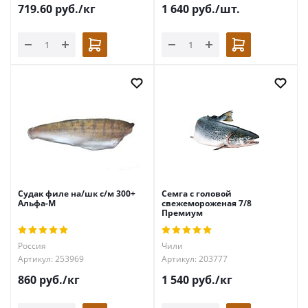
719.60
руб.
/кг
1 640
руб.
/шт.
Судак филе на/шк с/м 300+
Семга с головой
Альфа-М
свежемороженая 7/8
Премиум
Россия
Чили
Артикул: 253969
Артикул: 203777
860
руб.
/кг
1 540
руб.
/кг