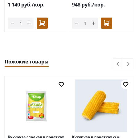
1 140
руб.
/кор.
948
руб.
/кор.
Похожие товары
Кукуруза сладкая в початках
Кукуруза в початках с/м