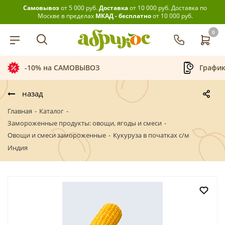
Самовывоз
от 5 000 руб.
Доставка
от 10 000 руб.
Доставка по
Москве в пределах
МКАД - бесплатно
от 10 000 руб.
0
-10% на САМОВЫВОЗ
График
назад
Главная
-
Каталог
-
Замороженные продукты: овощи, ягоды и смеси
-
Овощи и смеси замороженные
-
Кукуруза в початках с/м
Индия