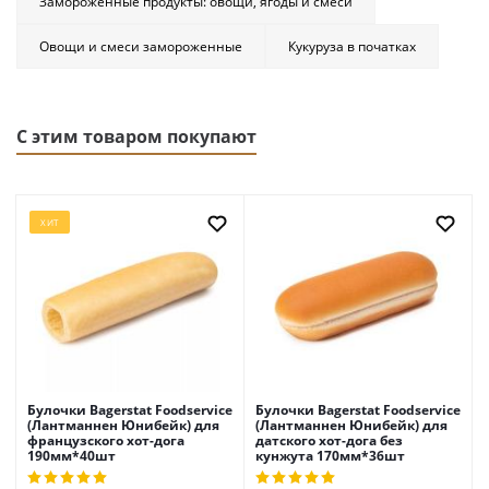
Замороженные продукты: овощи, ягоды и смеси
Овощи и смеси замороженные
Кукуруза в початках
С этим товаром покупают
ХИТ
Булочки Bagerstat Foodservice
Булочки Bagerstat Foodservice
(Лантманнен Юнибейк) для
(Лантманнен Юнибейк) для
французского хот-дога
датского хот-дога без
190мм*40шт
кунжута 170мм*36шт