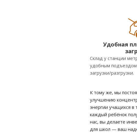
Удобная п
заг
Склад у станции мет
удобным подъездом 
загрузки/разгрузки.
К тому же, мы посто
улучшению концентр
энергии учащихся в 
каждый ребёнок полу
нас, вы делаете инв
для школ — ваш над