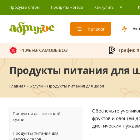
Продукты оптом
Продукты Horeca
Как купить
Ак
Каталог
-10% на САМОВЫВОЗ
График п
Продукты питания для 
Главная
-
Услуги
-
Продукты питания для школ
Обеспечьте учеников
Продукты для японской
фруктов и овощей д
кухни
диетическим нуждам 
Продукты питания для
детских садов