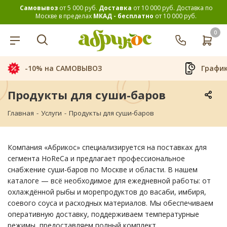
Самовывоз
от 5 000 руб.
Доставка
от 10 000 руб.
Доставка по
Москве в пределах
МКАД - бесплатно
от 10 000 руб.
0
-10% на САМОВЫВОЗ
График
Продукты для суши-баров
Главная
-
Услуги
-
Продукты для суши-баров
Компания «Абрикос» специализируется на поставках для
сегмента HoReCa и предлагает профессиональное
снабжение суши-баров по Москве и области. В нашем
каталоге — всё необходимое для ежедневной работы: от
охлаждённой рыбы и морепродуктов до васаби, имбиря,
соевого соуса и расходных материалов. Мы обеспечиваем
оперативную доставку, поддерживаем температурные
режимы, предоставляем полный комплект