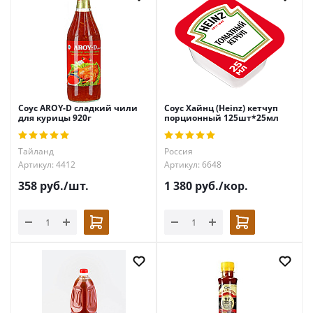
Соус AROY-D сладкий чили
Соус Хайнц (Heinz) кетчуп
для курицы 920г
порционный 125шт*25мл
Тайланд
Россия
Артикул: 4412
Артикул: 6648
358
руб.
/шт.
1 380
руб.
/кор.