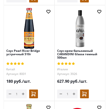
Соус Pearl River Bridge
Соус-крем бальзамный
устричный 510г
CARANDINI Glassa темный
500мл
Китай
Италия
Артикул: 8001
Артикул: 3926
180
руб.
/шт.
627.90
руб.
/шт.