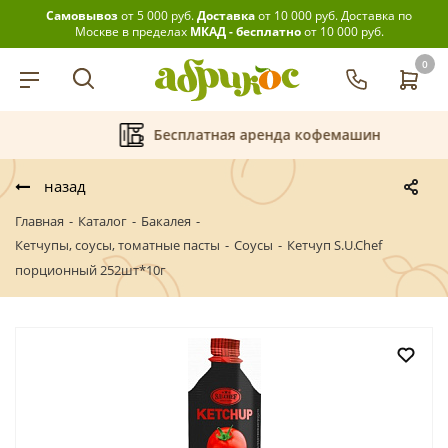
Самовывоз
от 5 000 руб.
Доставка
от 10 000 руб.
Доставка по
Москве в пределах
МКАД - бесплатно
от 10 000 руб.
0
Бесплатная аренда кофемашин
назад
Главная
-
Каталог
-
Бакалея
-
Кетчупы, соусы, томатные пасты
-
Соусы
-
Кетчуп S.U.Chef
порционный 252шт*10г