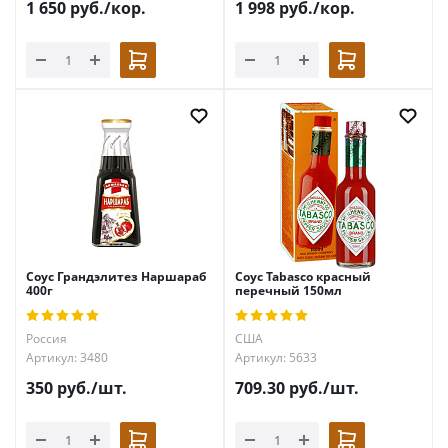
1 650
руб.
/кор.
1 998
руб.
/кор.
Соус Грандэлитез Наршараб
Соус Tabasco красный
400г
перечный 150мл
Россия
США
Артикул: 3480
Артикул: 5633
350
руб.
/шт.
709.30
руб.
/шт.