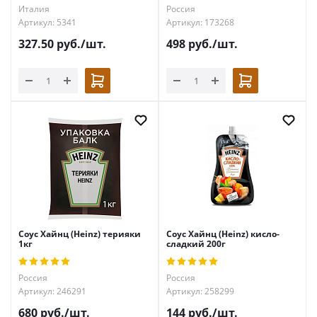
Италия
Россия
Артикул: 5341
Артикул: 173268
327.50
руб.
/шт.
498
руб.
/шт.
Соус Хайнц (Heinz) терияки
Соус Хайнц (Heinz) кисло-
1кг
сладкий 200г
Россия
Россия
Артикул: 246291
Артикул: 258299
680
руб.
/шт.
144
руб.
/шт.