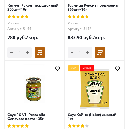
Кетчуп Руконт порционный
Горчица Руконт порционная
300шт*10г
300шт*10г
Россия
Россия
Артикул: 5144
Артикул: 5142
780
руб.
/кор.
837.90
руб.
/кор.
ХИТ
АКЦИЯ
Соус PONTI Pesto alla
Соус Хайнц (Heinz) сырный
Genovese песто 135г
1кг