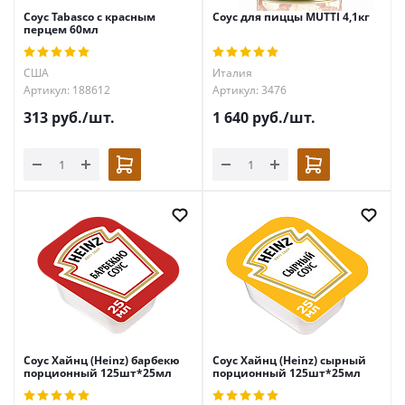
Соус Tabasco с красным
Соус для пиццы MUTTI 4,1кг
перцем 60мл
США
Италия
Артикул: 188612
Артикул: 3476
313
руб.
/шт.
1 640
руб.
/шт.
Соус Хайнц (Heinz) барбекю
Соус Хайнц (Heinz) сырный
порционный 125шт*25мл
порционный 125шт*25мл