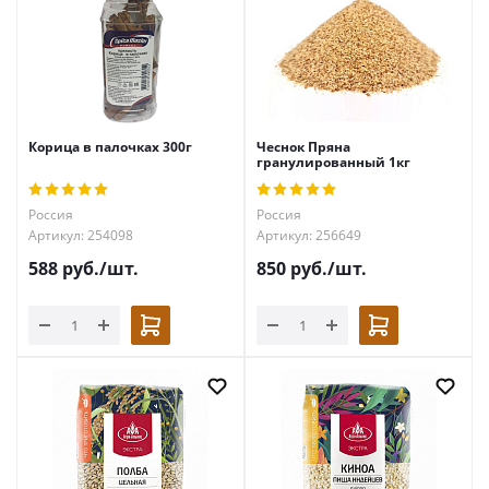
Корица в палочках 300г
Чеснок Пряна
гранулированный 1кг
Россия
Россия
Артикул: 254098
Артикул: 256649
588
руб.
/шт.
850
руб.
/шт.