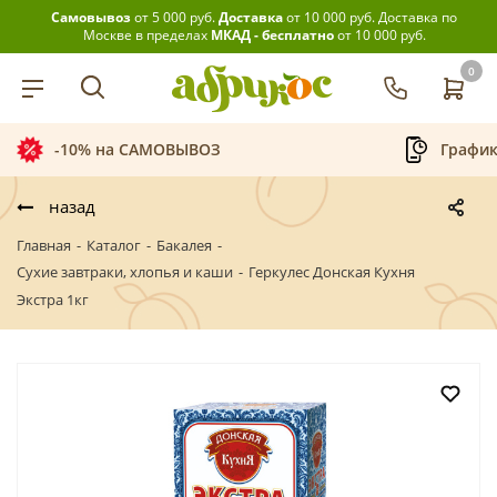
Самовывоз
от 5 000 руб.
Доставка
от 10 000 руб.
Доставка по
Москве в пределах
МКАД - бесплатно
от 10 000 руб.
0
График приёма заказов
Беспла
назад
Главная
-
Каталог
-
Бакалея
-
Сухие завтраки, хлопья и каши
-
Геркулес Донская Кухня
Экстра 1кг