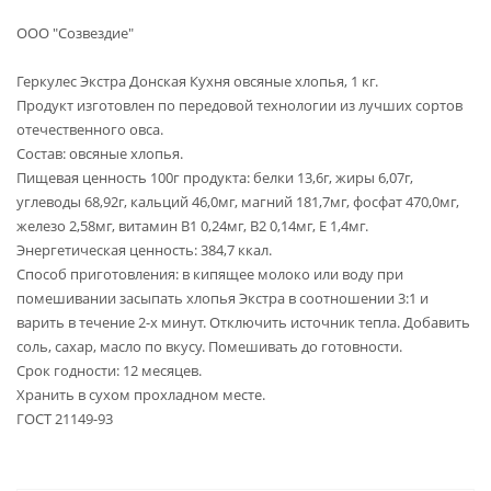
ООО "Созвездие"
Геркулес Экстра Донская Кухня овсяные хлопья, 1 кг.
Продукт изготовлен по передовой технологии из лучших сортов
отечественного овса.
Состав: овсяные хлопья.
Пищевая ценность 100г продукта: белки 13,6г, жиры 6,07г,
углеводы 68,92г, кальций 46,0мг, магний 181,7мг, фосфат 470,0мг,
железо 2,58мг, витамин В1 0,24мг, В2 0,14мг, Е 1,4мг.
Энергетическая ценность: 384,7 ккал.
Способ приготовления: в кипящее молоко или воду при
помешивании засыпать хлопья Экстра в соотношении 3:1 и
варить в течение 2-х минут. Отключить источник тепла. Добавить
соль, сахар, масло по вкусу. Помешивать до готовности.
Срок годности: 12 месяцев.
Хранить в сухом прохладном месте.
ГОСТ 21149-93