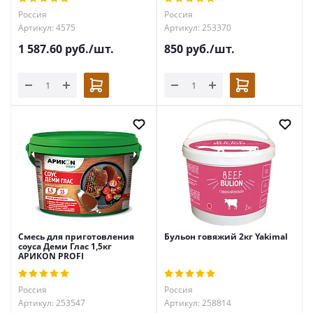
Россия
Россия
Артикул: 4575
Артикул: 253370
1 587.60
руб.
/шт.
850
руб.
/шт.
Смесь для приготовления
Бульон говяжий 2кг Yakimal
соуса Деми Глас 1,5кг
АРИКON PROFI
Россия
Россия
Артикул: 253547
Артикул: 258814