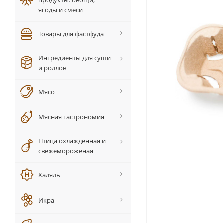
продукты: овощи,
ягоды и смеси
Товары для фастфуда
Ингредиенты для суши
и роллов
Мясо
Мясная гастрономия
Птица охлажденная и
свежемороженая
Халяль
Икра