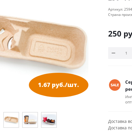
Артикул:
259
Страна прои
250
ру
Се
1.67 руб./шт.
ре
Инг
опт
Доставка в
Доставка п