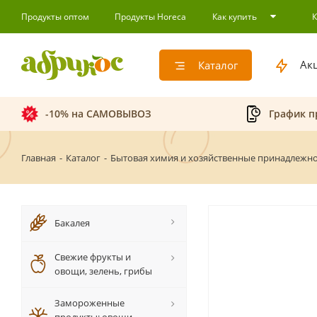
Продукты оптом
Продукты Horeca
Как купить
Ак
Каталог
-10% на САМОВЫВОЗ
График п
Главная
-
Каталог
-
Бытовая химия и хозяйственные принадлежн
Бакалея
Свежие фрукты и
овощи, зелень, грибы
Замороженные