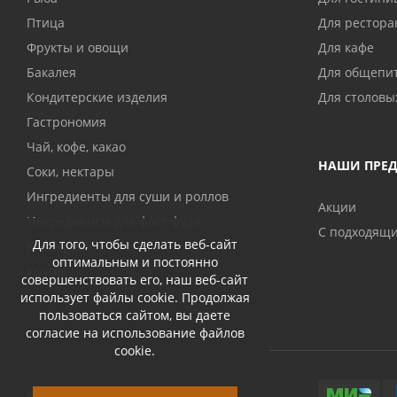
Птица
Для рестора
Фрукты и овощи
Для кафе
Бакалея
Для общепи
Кондитерские изделия
Для столовы
Гастрономия
Чай, кофе, какао
НАШИ ПРЕ
Соки, нектары
Ингредиенты для суши и роллов
Акции
Ингредиенты для фаст фуда
С подходящ
Для того, чтобы сделать веб-сайт
Консервы
оптимальным и постоянно
Крупы
совершенствовать его, наш веб-сайт
использует файлы cookie. Продолжая
пользоваться сайтом, вы даете
согласие на использование файлов
cookie.
© 2026 Abri-kos