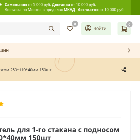
Самовывоз
от 5 000 руб.
Доставка
от 10 000 руб.
Доставка по Москве в пределах
МКАД - бесплатно
от 10 000 руб.
0
0
Войти
ашин
дносом 250*110*40мм 150шт
ель для 1-го стакана с подносом
10*40мм 150шт