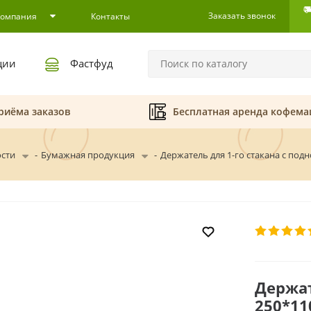
Заказать звонок
Компания
Контакты
ции
Фастфуд
риёма заказов
Бесплатная аренда кофем
ости
-
Бумажная продукция
-
Держатель для 1-го стакана с по
Держат
250*1