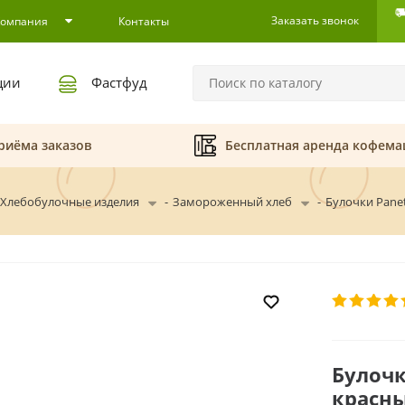
Заказать звонок
Компания
Контакты
ции
Фастфуд
риёма заказов
Бесплатная аренда кофем
Хлебобулочные изделия
-
Замороженный хлеб
-
Булочки Pane
Булочк
красн