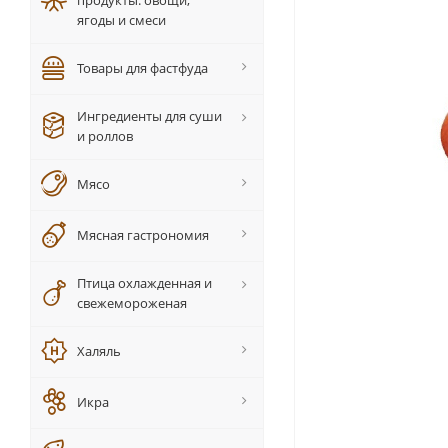
продукты: овощи,
ягоды и смеси
Товары для фастфуда
Ингредиенты для суши
и роллов
Мясо
Мясная гастрономия
Птица охлажденная и
свежемороженая
Халяль
Икра