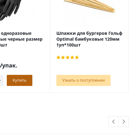
 одноразовые
Шпажки для бургеров Гольф
П
ые черные размер
Optimal бамбуковые 120мм
н
0шт
1уп*100шт
S
/упак.
Купить
Узнать о поступлении