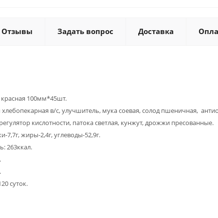
Отзывы
Задать вопрос
Доставка
Опла
 красная 100мм*45шт.
хлебопекарная в/с, улучшитель, мука соевая, солод пшеничная, антио
регулятор кислотности, патока светлая, кунжут, дрожжи пресованные.
-7,7г, жиры-2,4г, углеводы-52,9г.
: 263ккал.
.
.
20 суток.