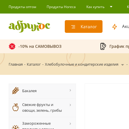
Продукты оптом
Продукты Horeca
Как купить
Ак
Каталог
-10% на САМОВЫВОЗ
График п
Главная
-
Каталог
-
Хлебобулочные и кондитерские изделия
-
Бакалея
Свежие фрукты и
овощи, зелень, грибы
Замороженные