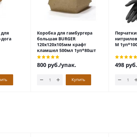
 для
Коробка для гамбургера
Перчатки
-дога
большая BURGER
нитрилов
120х120х105мм крафт
М 1уп*10
кламшел 500мл 1уп*80шт
800
руб.
/упак.
498
руб.
пить
Купить