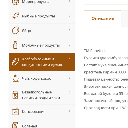
Морепродукты
Рыбные продукты
Описание
Яйцо
Молочные продукты
ТМ Paneteria
Булочка для гамбургера
Хлебобулочные и
кондитерские изделия
Состав:
мука пшеничная 
краситель кармин 0030, 
Чай, кофе, какао
Пищевая ценность: белки
Энергетическая ценность
Безалкогольные
Вес одной булочки 55 гр
напитки, воды и соки
Замороженный продукт
Срок годности при -18С 1
Консервация
Соленья