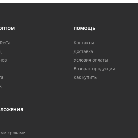
ОПТОМ
ПОМОЩЬ
oReCa
Контакты
ц
Доставка
нов
Условия оплаты
Возврат продукции
та
Как купить
х
ДЛОЖЕНИЯ
ими сроками