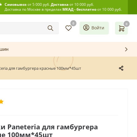
Самовывоз
от 5 000 руб.
Доставка
от 10 000 руб.
Доставка по Москве в пределах
МКАД - бесплатно
от 10 000 руб.
0
0
Войти
ашин
teria для гамбургера красные 100мм*45шт
и Paneteria для гамбургера
ые 100мм*45шт