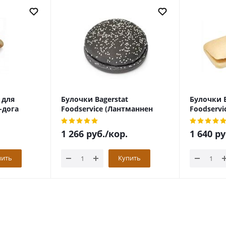
 для
Булочки Bagerstat
Булочки B
-дога
Foodservice (Лантманнен
Foodservi
Юнибейк) для гамбургера
Юнибейк)
черная с кунжутом
1 266
руб.
/кор.
1 640
ру
125мм*24шт
пить
Купить