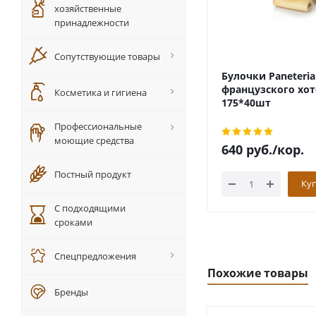
хозяйственные
принадлежности
Сопутствующие товары
Булочки Paneteria
французского хот
Косметика и гигиена
175*40шт
Профессиональные
моющие средства
640
руб.
/кор.
Постный продукт
Ку
С подходящими
сроками
Спецпредложения
Похожие товары
Бренды