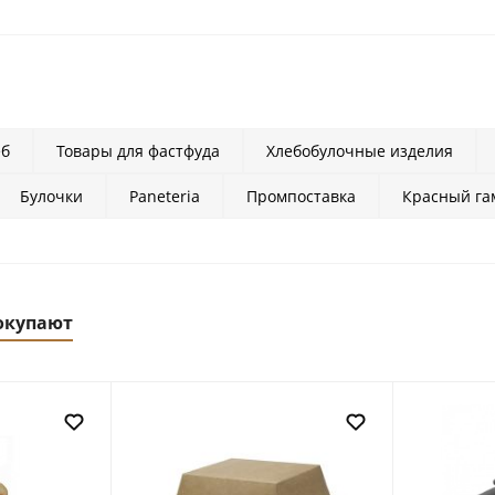
еб
Товары для фастфуда
Хлебобулочные изделия
Булочки
Paneteria
Промпоставка
Красный га
окупают