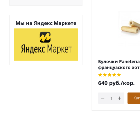
Мы на
Яндекс Маркете
Булочки Paneteria
французского хот
175*40шт
640
руб.
/кор.
Ку