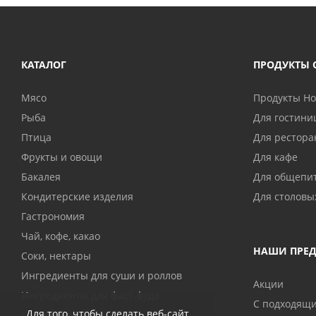
КАТАЛОГ
ПРОДУКТЫ 
Мясо
Продукты H
Рыба
Для гостини
Птица
Для рестора
Фрукты и овощи
Для кафе
Бакалея
Для общепи
Кондитерские изделия
Для столовы
Гастрономия
Чай, кофе, какао
НАШИ ПРЕ
Соки, нектары
Ингредиенты для суши и роллов
Акции
Ингредиенты для фаст фуда
С подходящ
Для того, чтобы сделать веб-сайт
Консервы