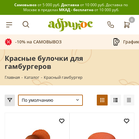
Самовывоз
от 5 000 руб.
Доставка
от 10 000 руб.
Доставка по
Москве в пределах
МКАД - бесплатно
от 10 000 руб.
0
-10% на САМОВЫВОЗ
График
Красные булочки для
гамбургеров
Главная
-
Каталог
-
Красный гамбургер
По умолчанию