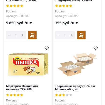
сливочное 82,5% 10кг
Традиционное 82,5% 400г
Россия
Россия
Артикул: 246356
Артикул: 250905
5 850
руб.
/шт.
355
руб.
/шт.
Маргарин Пышка для
Творожный продукт 9% 5кг
выпечки 72% 200г
Молочный дом
Польша
Россия
Артикул: 258589
Артикул: 260522