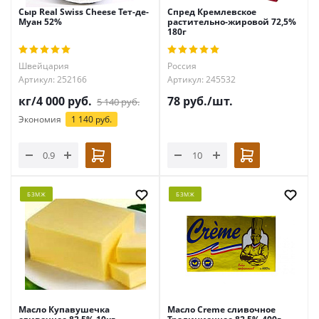
Сыр Real Swiss Cheese Тет-де-
Спред Кремлевское
Муан 52%
растительно-жировой 72,5%
180г
Швейцария
Россия
Артикул: 252166
Артикул: 245532
кг/
4 000
руб.
78
руб.
/шт.
5 140
руб.
Экономия
1 140 руб.
БЗМЖ
БЗМЖ
Масло Купавушечка
Масло Creme сливочное