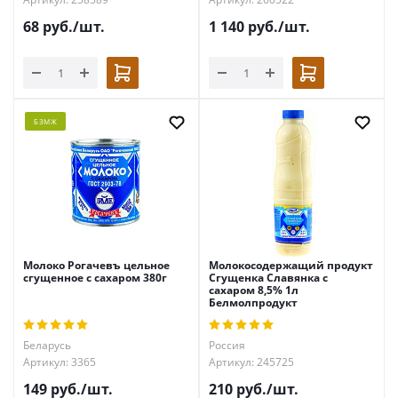
68
руб.
/шт.
1 140
руб.
/шт.
БЗМЖ
Молоко Рогачевъ цельное
Молокосодержащий продукт
сгущенное с сахаром 380г
Сгущенка Славянка с
сахаром 8,5% 1л
Белмолпродукт
Беларусь
Россия
Артикул: 3365
Артикул: 245725
149
руб.
/шт.
210
руб.
/шт.