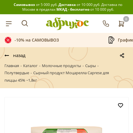
Самовывоз
от 5 000 руб.
Доставка
от 10 000 руб.
Доставка по
Москве в пределах
МКАД - бесплатно
от 10 000 руб.
0
-10% на САМОВЫВОЗ
График
назад
Главная
-
Каталог
-
Молочные продукты
-
Сыры
-
Полутвердые
-
Сырный продукт Моцарелла Caprese для
пиццы 45% ~1,8кг