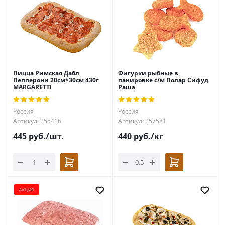
Пицца Римская Дабл
Фигурки рыбные в
Пепперони 20см*30см 430г
панировке с/м Полар Сифуд
MARGARETTI
Раша
Россия
Россия
Артикул: 255416
Артикул: 257581
445
руб.
/шт.
440
руб.
/кг
АКЦИЯ