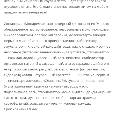
чесночным или пряным соусом песто — для ещё более яркого
вкусового опыта. Это блюдо станет настоящим хитом на любом
празднике или вечеринке!
Состав: сыр «Моцарелла» (сыр нежирный для плавления (молоко
обезжиренное пастеризованное, мезофильные молочнокислые
микроорганизмы, болгарская палочка, молокосвёртывающий
фермент микробиального происхождения, стабилизатор,
эмульгатор — хлористый кальций), вода, масло сладкосливочное
несолёное (пастеризованные сливки), загуститель, стабилизатор
— крахмал модифицированный, соль пищевая, стабилизатор —
ортофосфат натрия 3-х замещённый, влагоудерживающий агент
— ортофосфат калия, регуляторы кислотности (цитрат натрия,
гидроксид калия), натуральный краситель — Аннато, консервант
— низин, ароматизатор «Сливочный»), сухари панировочные
(мука пшеничная, крахмал кукурузный, вода, масло
подсолнечное, соль, стабилизатор (моно- и диглицериды жирных
кислот)), вода, мука пшеничная хлебопекарная, крахмал
картофельный, соль, загуститель — гуаровая камедь.
Срок хранения 9 мес.