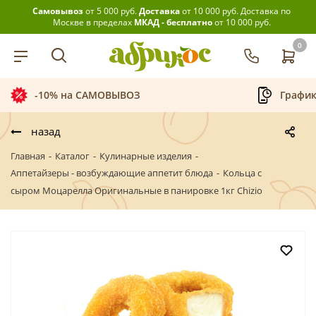
Самовывоз
от 5 000 руб.
Доставка
от 10 000 руб.
Доставка по
Москве в пределах
МКАД - бесплатно
от 10 000 руб.
0
-10% на САМОВЫВОЗ
График
назад
Главная
-
Каталог
-
Кулинарные изделия
-
Аппетайзеры - возбуждающие аппетит блюда
-
Кольца с
сыром Моцарелла Оригинальные в панировке 1кг Chizio