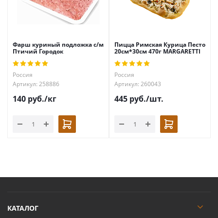
Фарш куриный подложка с/м
Пицца Римская Курица Песто
Птичий Городок
20см*30см 470г MARGARETTI
Россия
Россия
Артикул: 258886
Артикул: 260043
140
руб.
/кг
445
руб.
/шт.
КАТАЛОГ