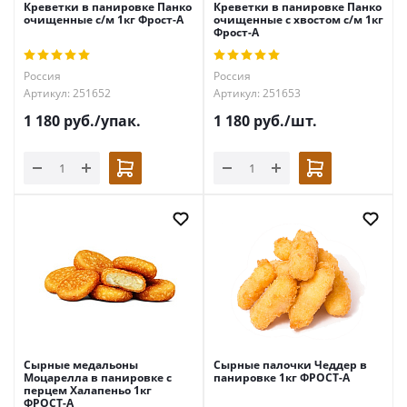
Креветки в панировке Панко
Креветки в панировке Панко
очищенные с/м 1кг Фрост-А
очищенные с хвостом с/м 1кг
Фрост-А
Россия
Россия
Артикул: 251652
Артикул: 251653
1 180
руб.
/упак.
1 180
руб.
/шт.
Сырные медальоны
Сырные палочки Чеддер в
Моцарелла в панировке с
панировке 1кг ФРОСТ-А
перцем Халапеньо 1кг
ФРОСТ-А