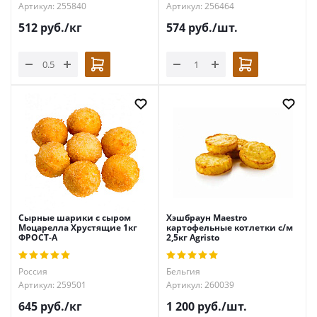
Артикул: 255840
Артикул: 256464
512
руб.
/кг
574
руб.
/шт.
Сырные шарики с сыром
Хэшбраун Maestro
Моцарелла Хрустящие 1кг
картофельные котлетки с/м
ФРОСТ-А
2,5кг Agristo
Россия
Бельгия
Артикул: 259501
Артикул: 260039
645
руб.
/кг
1 200
руб.
/шт.