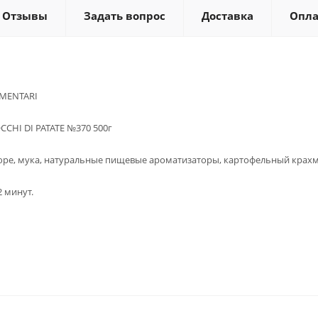
Отзывы
Задать вопрос
Доставка
Опла
IMENTARI
CHI DI PATATE №370 500г
юре, мука, натуральные пищевые ароматизаторы, картофельный крахма
2 минут.