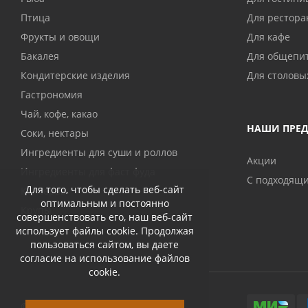
Птица
Для рестора
Фрукты и овощи
Для кафе
Бакалея
Для общепи
Кондитерские изделия
Для столовы
Гастрономия
Чай, кофе, какао
НАШИ ПРЕ
Соки, нектары
Ингредиенты для суши и роллов
Акции
Ингредиенты для фаст фуда
С подходящ
Для того, чтобы сделать веб-сайт
Консервы
оптимальным и постоянно
Крупы
совершенствовать его, наш веб-сайт
использует файлы cookie. Продолжая
пользоваться сайтом, вы даете
согласие на использование файлов
cookie.
© 2026 Abri-kos