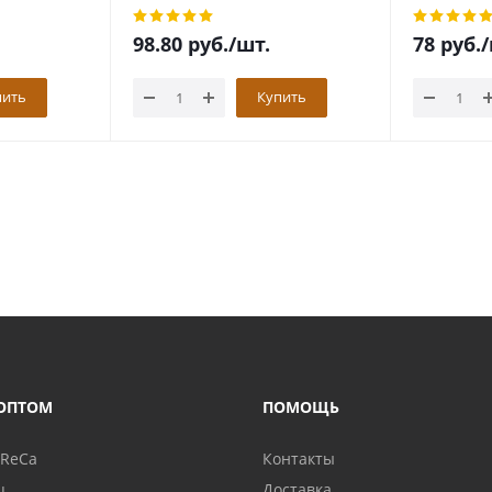
98.80
руб.
/шт.
78
руб.
/
пить
Купить
ОПТОМ
ПОМОЩЬ
oReCa
Контакты
ц
Доставка