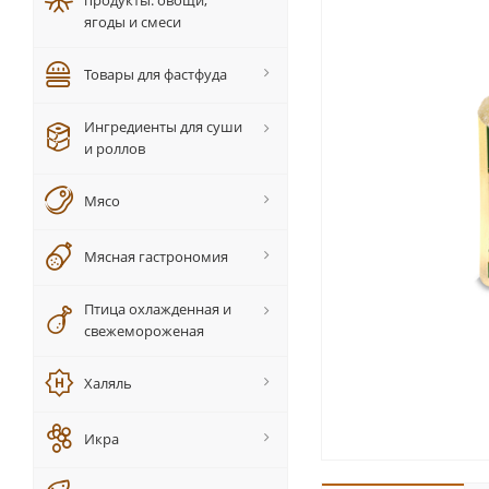
продукты: овощи,
ягоды и смеси
Товары для фастфуда
Ингредиенты для суши
и роллов
Мясо
Мясная гастрономия
Птица охлажденная и
свежемороженая
Халяль
Икра