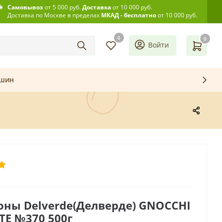
Самовывоз
от 5 000 руб.
Доставка
от 10 000 руб.
Доставка по Москве в пределах
МКАД - бесплатно
от 10 000 руб.
0
0
Войти
ашин
ны Delverde(Делверде) GNOCCHI
ATE №370 500г