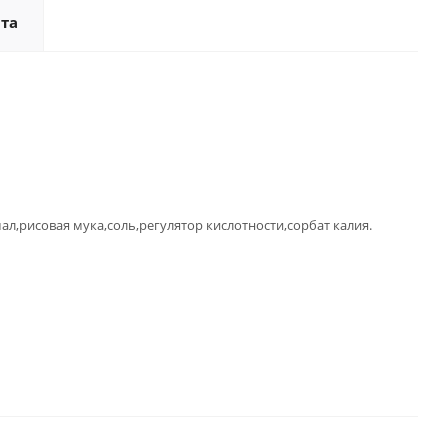
та
л,рисовая мука,соль,регулятор кислотности,сорбат калия.