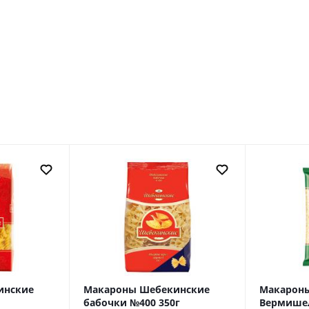
инские
Макароны Шебекинские
Макарон
бабочки №400 350г
Вермишел