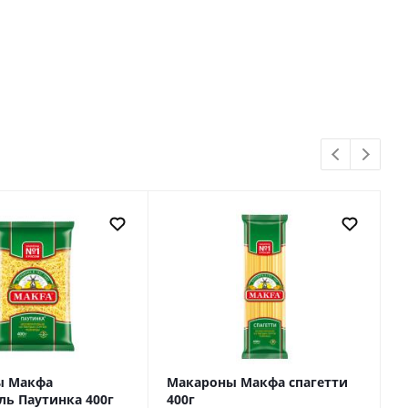
ы Макфа
Макароны Макфа спагетти
М
ь Паутинка 400г
400г
4