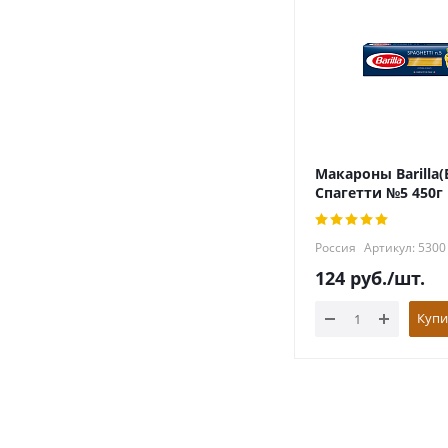
Макароны Barilla
Спагетти №5 450г
Россия
Артикул: 5300
124
руб.
/шт.
Купи