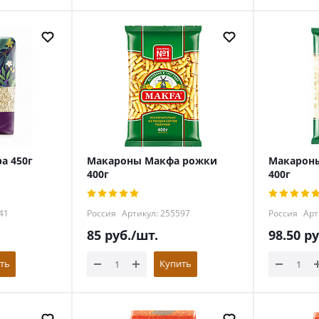
а 450г
Макароны Макфа рожки
Макарон
400г
400г
41
Россия
Артикул: 255597
Россия
Арт
85
руб.
/шт.
98.50
ру
ть
Купить