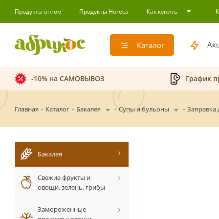
Продукты оптом
Продукты Horeca
Как купить
Ак
Каталог
-10% на САМОВЫВОЗ
График п
Главная
-
Каталог
-
Бакалея
-
Супы и бульоны
-
Заправка 
Бакалея
Свежие фрукты и
овощи, зелень, грибы
Замороженные