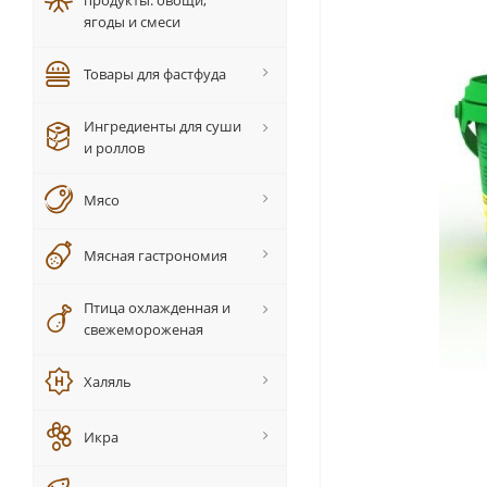
продукты: овощи,
ягоды и смеси
Товары для фастфуда
Ингредиенты для суши
и роллов
Мясо
Мясная гастрономия
Птица охлажденная и
свежемороженая
Халяль
Икра