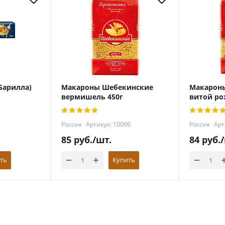
(Барилла)
Макароны Шебекинские
Макарон
вермишель 450г
витой ро
Россия
Артикул: 10006
Россия
Арт
85
руб.
/шт.
84
руб.
ть
Купить