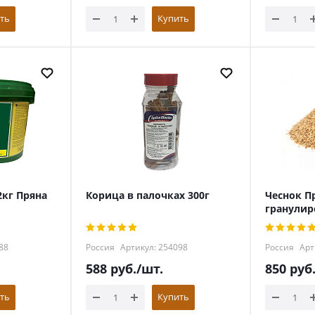
ть
Купить
2кг Пряна
Корица в палочках 300г
Чеснок П
гранулир
88
Россия
Артикул: 254098
Россия
Арт
588
руб.
/шт.
850
руб
ть
Купить