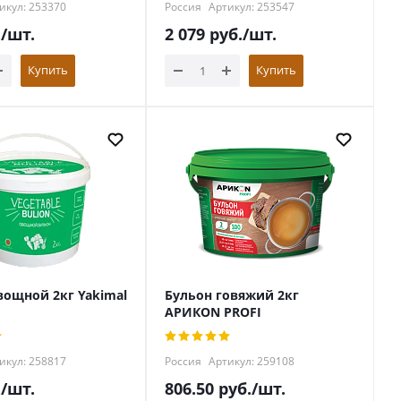
икул: 253370
Россия
Артикул: 253547
.
/шт.
2 079
руб.
/шт.
Купить
Купить
вощной 2кг Yakimal
Бульон говяжий 2кг
АРИКОN PROFI
икул: 258817
Россия
Артикул: 259108
.
/шт.
806.50
руб.
/шт.