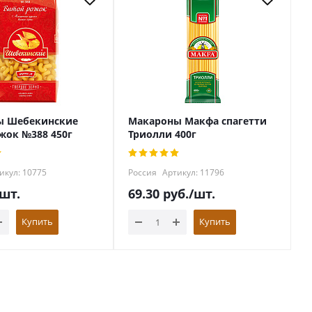
ы Шебекинские
Макароны Макфа спагетти
жок №388 450г
Триолли 400г
икул: 10775
Россия
Артикул: 11796
/шт.
69.30
руб.
/шт.
Купить
Купить