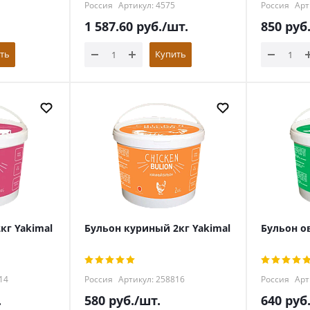
Россия
Артикул: 4575
Россия
Арт
1 587.60
руб.
/шт.
850
руб
ть
Купить
кг Yakimal
Бульон куриный 2кг Yakimal
Бульон о
14
Россия
Артикул: 258816
Россия
Арт
.
580
руб.
/шт.
640
руб