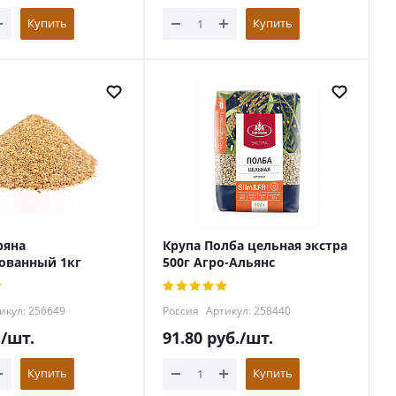
Купить
Купить
ряна
Крупа Полба цельная экстра
ованный 1кг
500г Агро-Альянс
икул: 256649
Россия
Артикул: 258440
.
/шт.
91.80
руб.
/шт.
Купить
Купить