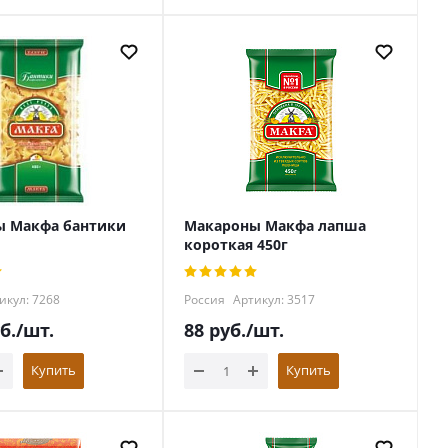
ы Макфа бантики
Макароны Макфа лапша
короткая 450г
икул: 7268
Россия
Артикул: 3517
б.
/шт.
88
руб.
/шт.
Купить
Купить