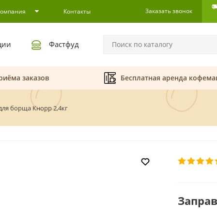
Заказать звонок
Компания
Контакты
ции
Фастфуд
риёма заказов
Бесплатная аренда кофем
для борща Кнорр 2,4кг
Заправ