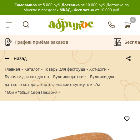
Самовывоз
от 5 000 руб.
Доставка
от 10 000 руб.
Доставка по
Москве в пределах
МКАД - бесплатно
от 10 000 руб.
0
ик приёма заказов
Бесплатная аренд
назад
Главная
-
Каталог
-
Товары для фастфуда
-
Хот-доги
-
Булочки для хот-догов
-
Булочки датские
-
Булочки для
датского хот-дога картофельные с кунжутом с/м
160мм*60шт Своя Пекарня™