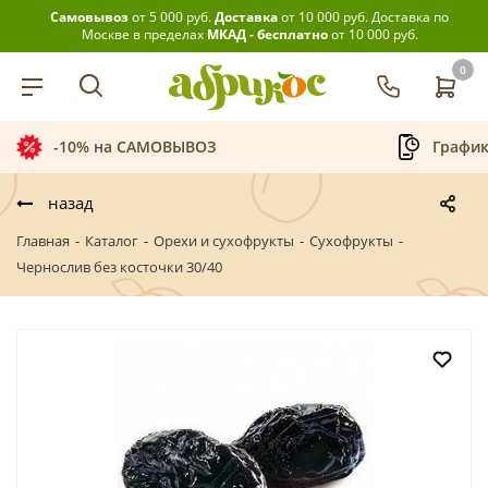
Самовывоз
от 5 000 руб.
Доставка
от 10 000 руб.
Доставка по
Москве в пределах
МКАД - бесплатно
от 10 000 руб.
0
График приёма заказов
Беспл
назад
Главная
-
Каталог
-
Орехи и сухофрукты
-
Сухофрукты
-
Чернослив без косточки 30/40