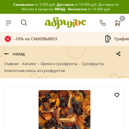
Самовывоз
от 5 000 руб.
Доставка
от 10 000 руб.
Доставка по
Москве в пределах
МКАД - бесплатно
от 10 000 руб.
0
График приёма заказов
Беспла
назад
Главная
-
Каталог
-
Орехи и сухофрукты
-
Сухофрукты
-
Компотная смесь из сухофруктов