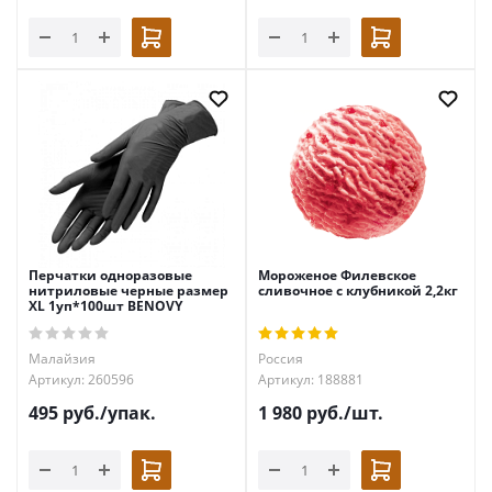
Перчатки одноразовые
Мороженое Филевское
нитриловые черные размер
сливочное с клубникой 2,2кг
XL 1уп*100шт BENOVY
Малайзия
Россия
Артикул: 260596
Артикул: 188881
495
руб.
/упак.
1 980
руб.
/шт.