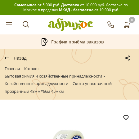
Самовывоз
от 5 000 руб.
Доставка
от 10 000 руб.
Доставка по
Москве в пределах
МКАД - бесплатно
от 10 000 руб.
0
График приёма заказов
Беспла
назад
Главная
-
Каталог
-
Бытовая химия и хозяйственные принадлежности
-
Хозяйственные принадлежности
-
Скотч упаковочный
прозрачный 48мм*66м 45мкм