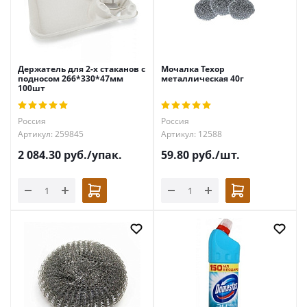
Держатель для 2-х стаканов с
Мочалка Техор
подносом 266*330*47мм
металлическая 40г
100шт
Россия
Россия
Артикул: 259845
Артикул: 12588
2 084.30
руб.
/упак.
59.80
руб.
/шт.