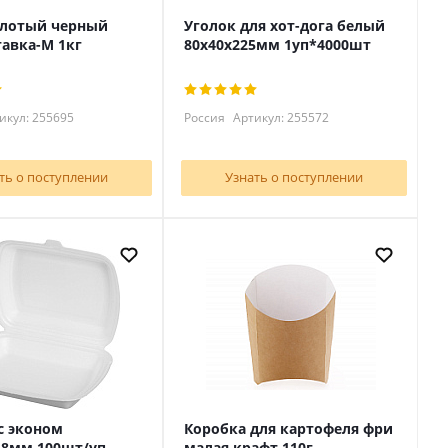
олотый черный
Уголок для хот-дога белый
авка-М 1кг
80х40х225мм 1уп*4000шт
икул: 255695
Россия
Артикул: 255572
ть о поступлении
Узнать о поступлении
с эконом
Коробка для картофеля фри
68мм 100шт/уп
малая крафт 110г