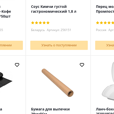
й
Соус Кимчи густой
Перец м
-Кофе
гастрономический 1,8 л
Промпост
*50шт
55
Беларусь
Артикул: 256151
Россия
Арт
уплении
Узнать о поступлении
Узна
а
Бумага для выпечки
Ланч-бок
м
29см*6м
250*195*