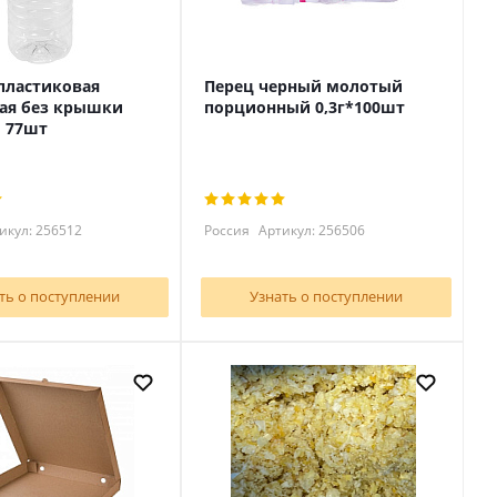
пластиковая
Перец черный молотый
ая без крышки
порционный 0,3г*100шт
 77шт
икул: 256512
Россия
Артикул: 256506
ть о поступлении
Узнать о поступлении