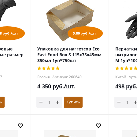
98 руб./шт.
5.80 руб./шт.
зовые
Упаковка для наггетсов Eco
Перчатки
ые размер
Fast Food Box S 115x75x45мм
нитрилов
350мл 1уп*750шт
М 1уп*10
27
Россия
Артикул: 260640
Китай
Арти
4 350
руб.
/шт.
498
руб
ь
Купить