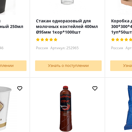
й
Стакан одноразовый для
Коробка 
ный 250мл
молочных коктейлей 400мл
300*300*
Ø95мм 1кор*1000шт
1уп*50шт
46
Россия
Артикул: 252965
Россия
Арт
уплении
Узнать о поступлении
Узна