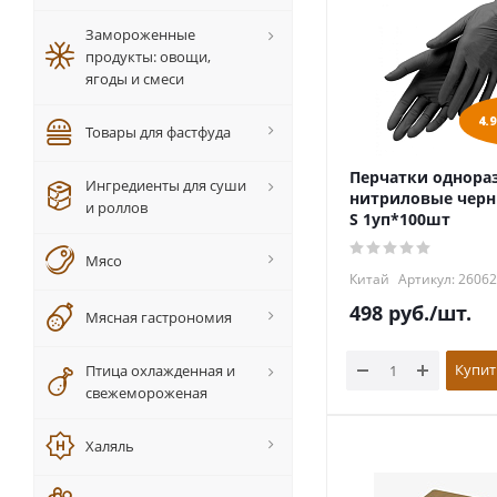
Замороженные
продукты: овощи,
ягоды и смеси
4.
Товары для фастфуда
Перчатки однора
Ингредиенты для суши
нитриловые черн
и роллов
S 1уп*100шт
Мясо
Китай
Артикул: 2606
498
руб.
/шт.
Мясная гастрономия
Купит
Птица охлажденная и
свежемороженая
Халяль