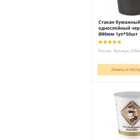
Стакан бумажны
однослойный чер
Ø80мм 1уп*50шт
Россия
Артикул: 2564
Узнать о пост