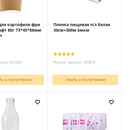
для картофеля фри
Пленка пищевая п/э белая
афт 80г 73*45*88мм
30см×300м 6мкм
т
икул: 257299
Россия
Артикул: 256876
ть о поступлении
Узнать о поступлении