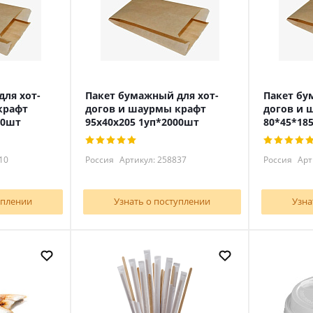
ля хот-
Пакет бумажный для хот-
Пакет бу
крафт
догов и шаурмы крафт
догов и 
00шт
95х40х205 1уп*2000шт
80*45*18
10
Россия
Артикул: 258837
Россия
Арт
уплении
Узнать о поступлении
Узна