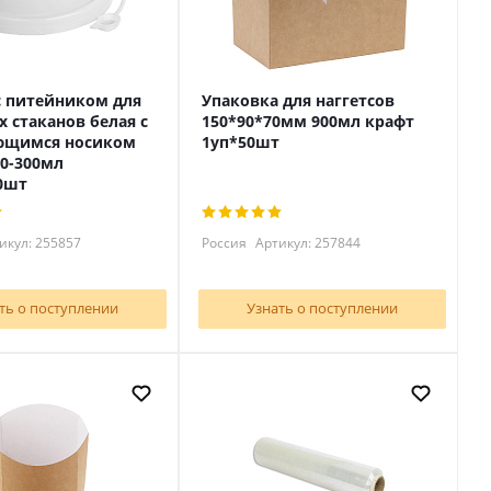
 питейником для
Упаковка для наггетсов
 стаканов белая с
150*90*70мм 900мл крафт
ющимся носиком
1уп*50шт
0-300мл
0шт
икул: 255857
Россия
Артикул: 257844
ть о поступлении
Узнать о поступлении