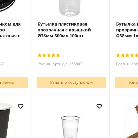
иком для
Бутылка пластиковая
Бутылка 
ов
прозрачная с крышкой
прозрачн
матовая с
Ø38мм 300мл 100шт
Ø38мм 1л
27
Россия
Артикул: 256802
Россия
Арт
уплении
Узнать о поступлении
Узна