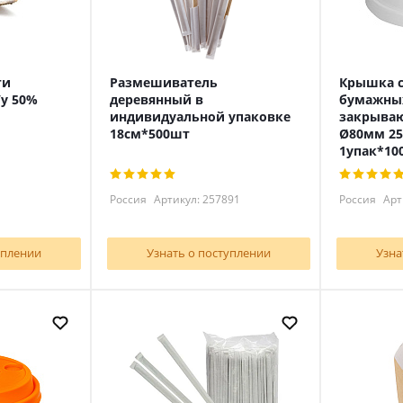
ги
Размешиватель
Крышка с
у 50%
деревянный в
бумажных
индивидуальной упаковке
закрыва
18см*500шт
Ø80мм 25
1упак*10
Россия
Артикул: 257891
Россия
Арт
уплении
Узнать о поступлении
Узна