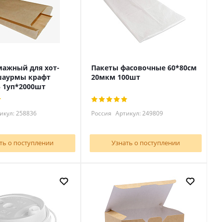
мажный для хот-
Пакеты фасовочные 60*80см
шаурмы крафт
20мкм 100шт
5 1уп*2000шт
икул: 258836
Россия
Артикул: 249809
ть о поступлении
Узнать о поступлении