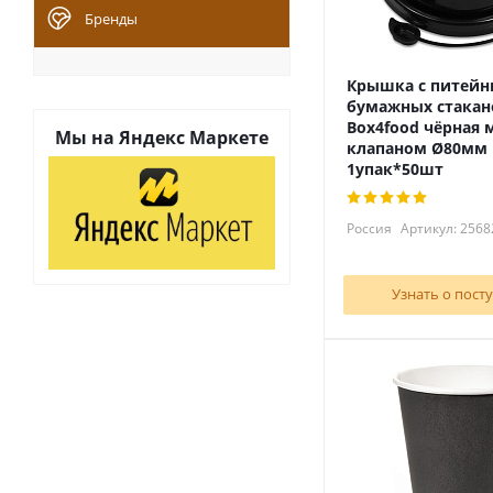
Бренды
Крышка с питейн
бумажных стакан
Box4food чёрная 
Мы на
Яндекс Маркете
клапаном Ø80мм
1упак*50шт
Россия
Артикул: 2568
Узнать о пост