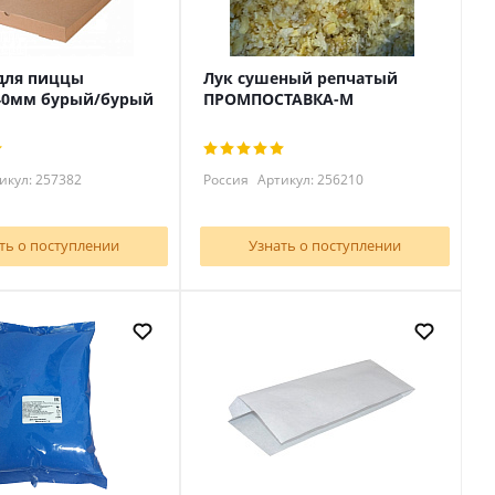
для пиццы
Лук сушеный репчатый
40мм бурый/бурый
ПРОМПОСТАВКА-М
икул: 257382
Россия
Артикул: 256210
ть о поступлении
Узнать о поступлении