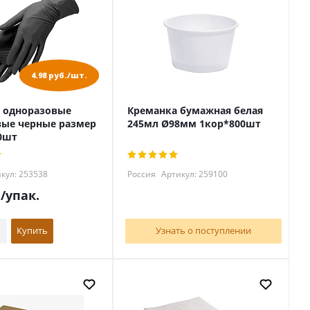
4.98 руб./шт.
 одноразовые
Креманка бумажная белая
ые черные размер
245мл Ø98мм 1кор*800шт
0шт
кул: 253538
Россия
Артикул: 259100
.
/упак.
Купить
Узнать о поступлении