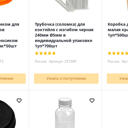
иком для
Трубочка (соломка) для
Коробка 
ов
коктейля с изгибом черная
малая кр
240мм Ø5мм в
1уп*500ш
носиком
индивидуальной упаковке
ак*50шт
1уп*700шт
73
Россия
Артикул: 257369
Россия
Арт
уплении
Узнать о поступлении
Узна