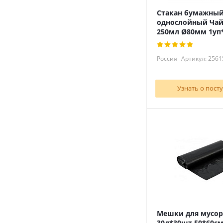
Стакан бумажны
однослойный Чай
250мл Ø80мм 1уп
Россия
Артикул: 2561
Узнать о пост
Мешки для мусор
30л*30шт 50*60с