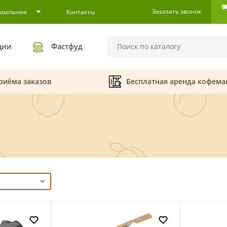
Заказать звонок
Компания
Контакты
ции
Фастфуд
риёма заказов
Бесплатная аренда кофем