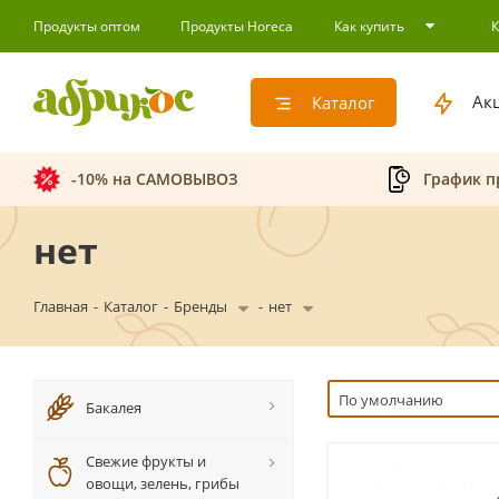
Продукты оптом
Продукты Horeca
Как купить
Ак
Каталог
-10% на САМОВЫВОЗ
График п
нет
Главная
-
Каталог
-
Бренды
-
нет
По умолчанию
Бакалея
Свежие фрукты и
овощи, зелень, грибы