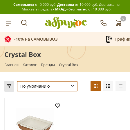
Самовывоз
от 5 000 руб.
Доставка
от 10 000 руб.
Доставка по
Москве в пределах
МКАД - бесплатно
от 10 000 руб.
0
-10% на САМОВЫВОЗ
График
Crystal Box
Главная
-
Каталог
-
Бренды
-
Crystal Box
По умолчанию