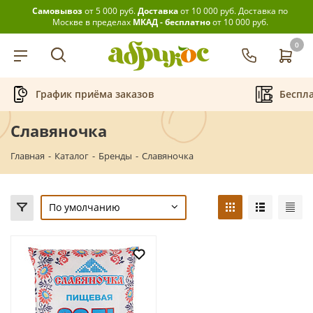
Самовывоз
от 5 000 руб.
Доставка
от 10 000 руб.
Доставка по
Москве в пределах
МКАД - бесплатно
от 10 000 руб.
0
График приёма заказов
Беспла
Славяночка
Главная
-
Каталог
-
Бренды
-
Славяночка
По умолчанию