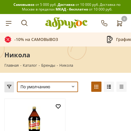
Самовывоз
от 5 000 руб.
Доставка
от 10 000 руб.
Доставка по
Москве в пределах
МКАД - бесплатно
от 10 000 руб.
0
-10% на САМОВЫВОЗ
График
Никола
Главная
-
Каталог
-
Бренды
-
Никола
По умолчанию