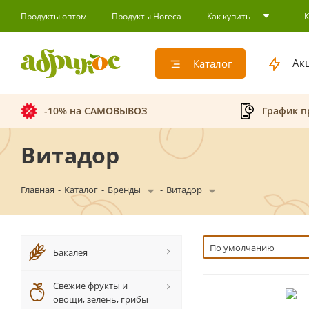
Продукты оптом
Продукты Horeca
Как купить
Ак
Каталог
-10% на САМОВЫВОЗ
График п
Витадор
Главная
-
Каталог
-
Бренды
-
Витадор
По умолчанию
Бакалея
Свежие фрукты и
овощи, зелень, грибы