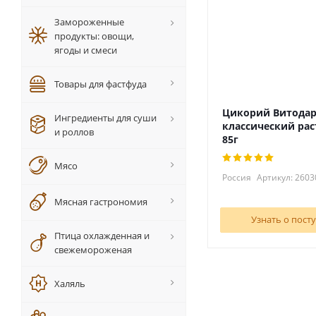
Замороженные
продукты: овощи,
ягоды и смеси
Товары для фастфуда
Цикорий Витода
Ингредиенты для суши
классический ра
и роллов
85г
Мясо
Россия
Артикул: 2603
Мясная гастрономия
Узнать о пост
Птица охлажденная и
свежемороженая
Халяль