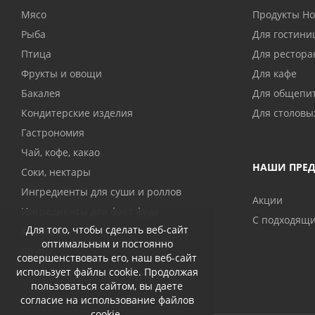
Мясо
Продукты H
Рыба
Для гостини
Птица
Для рестора
Фрукты и овощи
Для кафе
Бакалея
Для общепи
Кондитерские изделия
Для столовы
Гастрономия
Чай, кофе, какао
НАШИ ПРЕ
Соки, нектары
Ингредиенты для суши и роллов
Акции
Ингредиенты для фаст фуда
С подходящ
Для того, чтобы сделать веб-сайт
Консервы
оптимальным и постоянно
Крупы
совершенствовать его, наш веб-сайт
использует файлы cookie. Продолжая
пользоваться сайтом, вы даете
согласие на использование файлов
cookie.