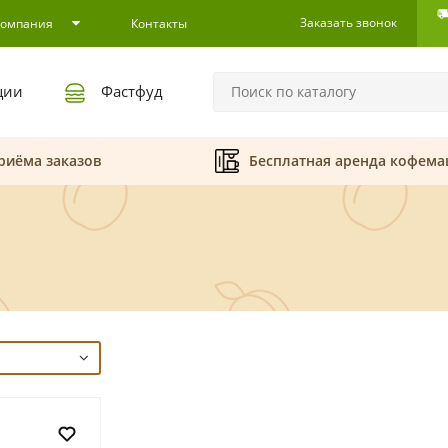
Заказать звонок
Компания
Контакты
ции
Фастфуд
риёма заказов
Бесплатная аренда кофем