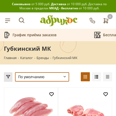
Самовывоз
от 5 000 руб.
Доставка
от 10 000 руб.
Доставка по
Москве в пределах
МКАД - бесплатно
от 10 000 руб.
0
График приёма заказов
Беспла
Губкинский МК
Главная
-
Каталог
-
Бренды
-
Губкинский МК
По умолчанию