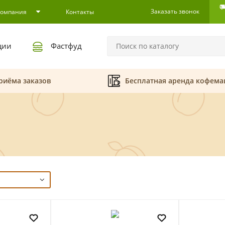
Заказать звонок
Компания
Контакты
ции
Фастфуд
риёма заказов
Бесплатная аренда кофем