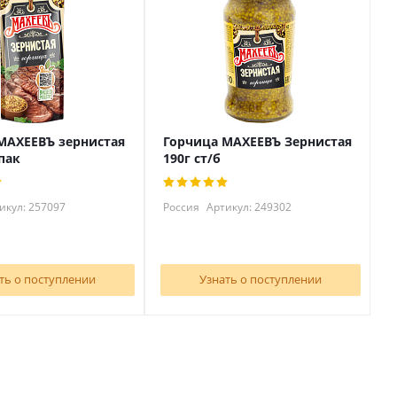
МАХЕЕВЪ зернистая
Горчица МАХЕЕВЪ Зернистая
пак
190г ст/б
икул: 257097
Россия
Артикул: 249302
ть о поступлении
Узнать о поступлении