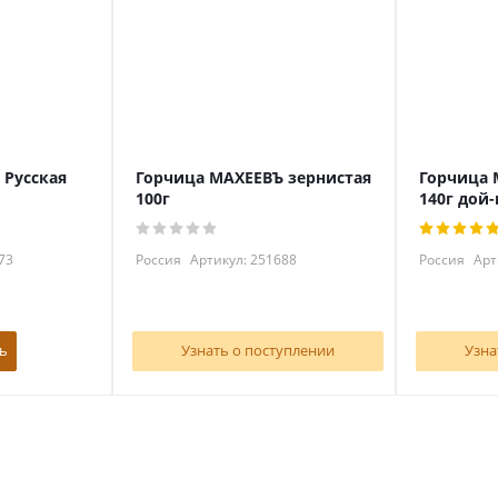
 Русская
Горчица МАХЕЕВЪ зернистая
Горчица 
100г
140г дой-
73
Россия
Артикул: 251688
Россия
Арт
ь
Узнать о поступлении
Узна