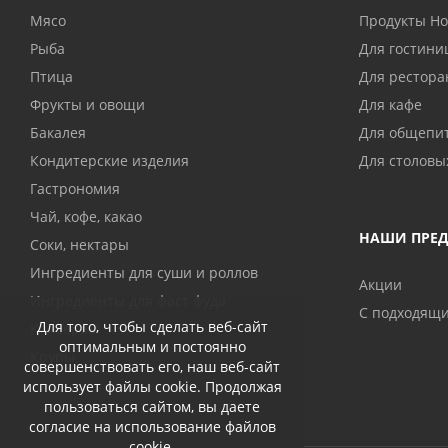
Мясо
Продукты H
Рыба
Для гостини
Птица
Для рестора
Фрукты и овощи
Для кафе
Бакалея
Для общепи
Кондитерские изделия
Для столовы
Гастрономия
Чай, кофе, какао
НАШИ ПРЕ
Соки, нектары
Ингредиенты для суши и роллов
Акции
Ингредиенты для фаст фуда
С подходящ
Для того, чтобы сделать веб-сайт
Консервы
оптимальным и постоянно
Крупы
совершенствовать его, наш веб-сайт
использует файлы cookie. Продолжая
пользоваться сайтом, вы даете
согласие на использование файлов
cookie.