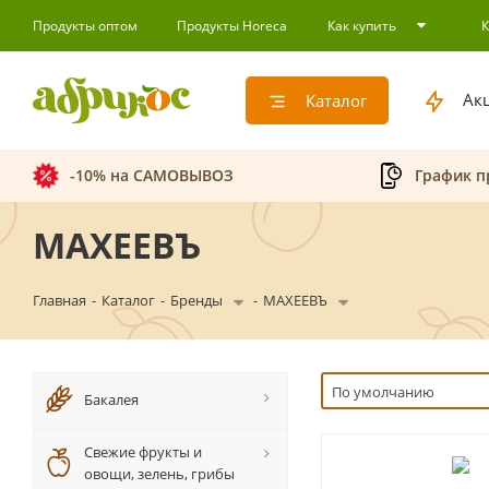
Продукты оптом
Продукты Horeca
Как купить
Ак
Каталог
-10% на САМОВЫВОЗ
График п
МАХЕЕВЪ
Главная
-
Каталог
-
Бренды
-
МАХЕЕВЪ
По умолчанию
Бакалея
Свежие фрукты и
овощи, зелень, грибы