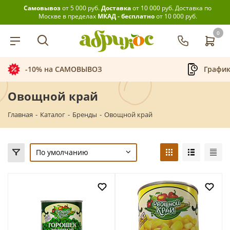
Самовывоз
от 5 000 руб.
Доставка
от 10 000 руб.
Доставка по
Москве в пределах
МКАД - бесплатно
от 10 000 руб.
0
-10% на САМОВЫВОЗ
График 
Овощной край
Главная
-
Каталог
-
Бренды
-
Овощной край
По умолчанию