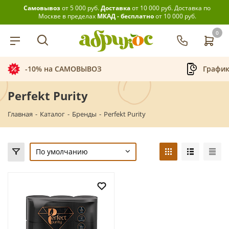
Самовывоз
от 5 000 руб.
Доставка
от 10 000 руб.
Доставка по
Москве в пределах
МКАД - бесплатно
от 10 000 руб.
0
График приёма заказов
Perfekt Purity
Главная
-
Каталог
-
Бренды
-
Perfekt Purity
По умолчанию