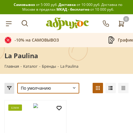
Самовывоз
от 5 000 руб.
Доставка
от 10 000 руб.
Доставка по
Москве в пределах
МКАД - бесплатно
от 10 000 руб.
0
-10% на САМОВЫВОЗ
График
La Paulina
Главная
-
Каталог
-
Бренды
-
La Paulina
По умолчанию
БЗМЖ