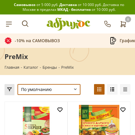
Самовывоз
от 5 000 руб.
Доставка
от 10 000 руб.
Доставка по
Москве в пределах
МКАД - бесплатно
от 10 000 руб.
0
-10% на САМОВЫВОЗ
График
PreMix
Главная
-
Каталог
-
Бренды
-
PreMix
По умолчанию