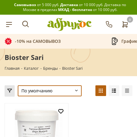
Самовывоз
от 5 000 руб.
Доставка
от 10 000 руб.
Доставка по
Москве в пределах
МКАД - бесплатно
от 10 000 руб.
0
-10% на САМОВЫВОЗ
График
Bioster Sari
Главная
-
Каталог
-
Бренды
-
Bioster Sari
По умолчанию