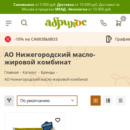
Самовывоз
от 5 000 руб.
Доставка
от 10 000 руб.
Доставка по
Москве в пределах
МКАД - бесплатно
от 10 000 руб.
0
-10% на САМОВЫВОЗ
График
АО Нижегородский масло-
жировой комбинат
Главная
-
Каталог
-
Бренды
-
АО Нижегородский масло-жировой комбинат
По умолчанию