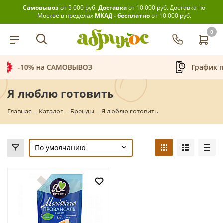
Самовывоз
от 5 000 руб.
Доставка
от 10 000 руб.
Доставка по
Москве в пределах
МКАД - бесплатно
от 10 000 руб.
0
График приёма заказов
Я люблю готовить
Главная
-
Каталог
-
Бренды
-
Я люблю готовить
По умолчанию