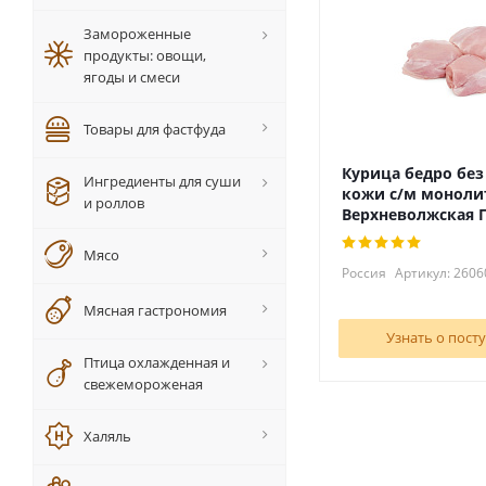
Замороженные
продукты: овощи,
ягоды и смеси
Товары для фастфуда
Курица бедро без
Ингредиенты для суши
кожи с/м моноли
и роллов
Верхневолжская 
Мясо
Россия
Артикул: 2606
Мясная гастрономия
Узнать о пост
Птица охлажденная и
свежемороженая
Халяль