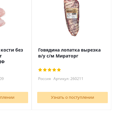
 кости без
Говядина лопатка вырезка
т
в/у с/м Мираторг
ПФ
09
Россия
Артикул: 260211
уплении
Узнать о поступлении