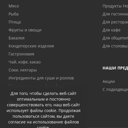
Мясо
Продукты H
Рыба
Для гостини
Птица
Для рестора
Фрукты и овощи
Для кафе
Бакалея
Для общепи
Кондитерские изделия
Для столовы
Гастрономия
Чай, кофе, какао
НАШИ ПРЕ
Соки, нектары
Ингредиенты для суши и роллов
Акции
Ингредиенты для фаст фуда
С подходящ
Для того, чтобы сделать веб-сайт
Консервы
оптимальным и постоянно
Крупы
совершенствовать его, наш веб-сайт
использует файлы cookie. Продолжая
пользоваться сайтом, вы даете
согласие на использование файлов
cookie.