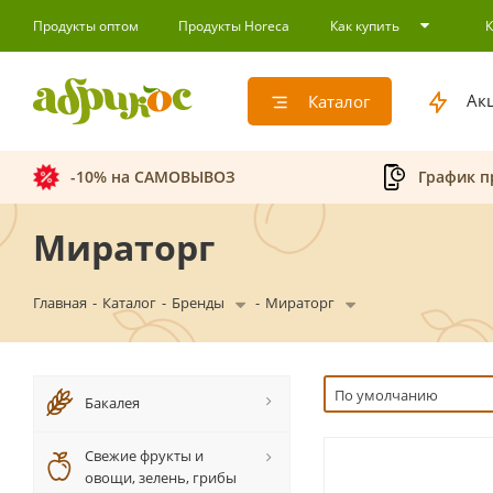
Продукты оптом
Продукты Horeca
Как купить
Ак
Каталог
-10% на САМОВЫВОЗ
График п
Мираторг
Главная
-
Каталог
-
Бренды
-
Мираторг
По умолчанию
Бакалея
Свежие фрукты и
овощи, зелень, грибы