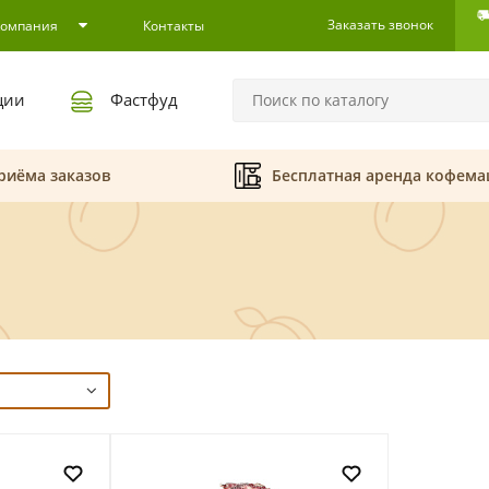
Заказать звонок
Компания
Контакты
ции
Фастфуд
риёма заказов
Бесплатная аренда кофем