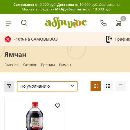
Самовывоз
от 5 000 руб.
Доставка
от 10 000 руб.
Доставка по
Москве в пределах
МКАД - бесплатно
от 10 000 руб.
0
График приёма заказов
Ямчан
Главная
-
Каталог
-
Бренды
-
Ямчан
По умолчанию