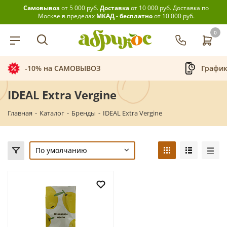
Самовывоз
от 5 000 руб.
Доставка
от 10 000 руб.
Доставка по
Москве в пределах
МКАД - бесплатно
от 10 000 руб.
0
-10% на САМОВЫВОЗ
График
IDEAL Extra Vergine
Главная
-
Каталог
-
Бренды
-
IDEAL Extra Vergine
По умолчанию