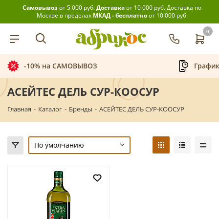
Самовывоз
от 5 000 руб.
Доставка
от 10 000 руб.
Доставка по
Москве в пределах
МКАД - бесплатно
от 10 000 руб.
0
-10% на САМОВЫВОЗ
График
АСЕЙТЕС ДЕЛЬ СУР-КООСУР
Главная
-
Каталог
-
Бренды
-
АСЕЙТЕС ДЕЛЬ СУР-КООСУР
По умолчанию