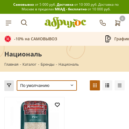
Самовывоз
от 5 000 руб.
Доставка
от 10 000 руб.
Доставка по
Москве в пределах
МКАД - бесплатно
от 10 000 руб.
0
-10% на САМОВЫВОЗ
График
Националь
Главная
-
Каталог
-
Бренды
-
Националь
По умолчанию