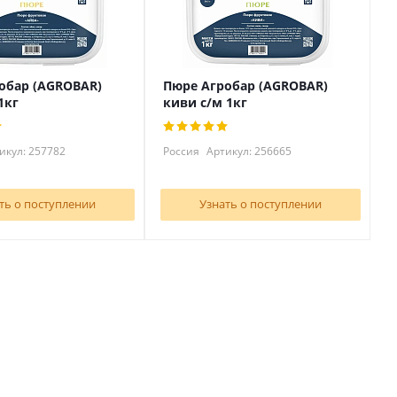
обар (AGROBAR)
Пюре Агробар (AGROBAR)
1кг
киви с/м 1кг
икул: 257782
Россия
Артикул: 256665
ть о поступлении
Узнать о поступлении