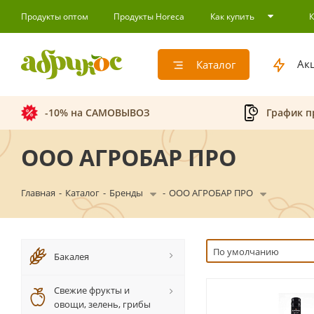
Продукты оптом
Продукты Horeca
Как купить
Ак
Каталог
-10% на САМОВЫВОЗ
График п
ООО АГРОБАР ПРО
Главная
-
Каталог
-
Бренды
-
ООО АГРОБАР ПРО
По умолчанию
Бакалея
Свежие фрукты и
овощи, зелень, грибы