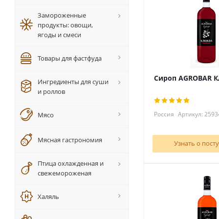
Замороженные
продукты: овощи,
ягоды и смеси
Товары для фастфуда
Сироп AGROBAR К
Ингредиенты для суши
и роллов
Россия
Артикул: 2593
Мясо
Мясная гастрономия
Узнать о пост
Птица охлажденная и
свежемороженая
Халяль