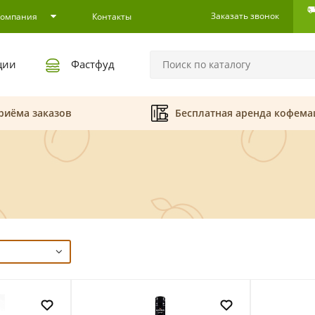
Заказать звонок
Компания
Контакты
ции
Фастфуд
риёма заказов
Бесплатная аренда кофем