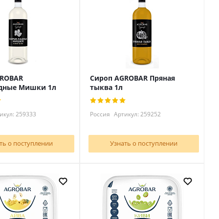
GROBAR
Сироп AGROBAR Пряная
дные Мишки 1л
тыква 1л
икул: 259333
Россия
Артикул: 259252
ть о поступлении
Узнать о поступлении