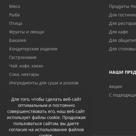
Мясо
Продукты H
Рыба
Для гостини
Птица
Для рестора
Фрукты и овощи
Для кафе
Бакалея
Для общепи
Кондитерские изделия
Для столовы
Гастрономия
Чай, кофе, какао
НАШИ ПРЕ
Соки, нектары
Ингредиенты для суши и роллов
Акции
Ингредиенты для фаст фуда
С подходящ
Для того, чтобы сделать веб-сайт
Консервы
оптимальным и постоянно
Крупы
совершенствовать его, наш веб-сайт
использует файлы cookie. Продолжая
пользоваться сайтом, вы даете
согласие на использование файлов
cookie.