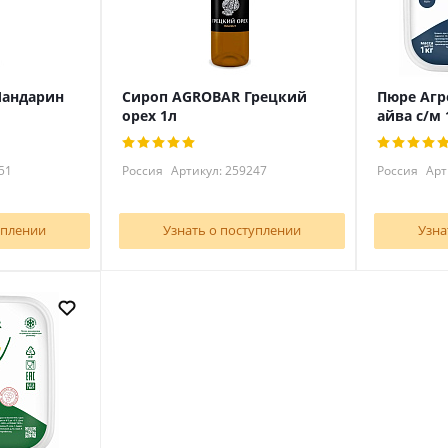
Мандарин
Сироп AGROBAR Грецкий
Пюре Агр
орех 1л
айва с/м 
51
Россия
Артикул: 259247
Россия
Арт
уплении
Узнать о поступлении
Узна