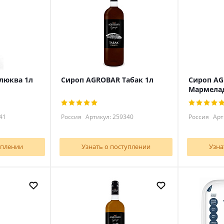
люква 1л
Сироп AGROBAR Табак 1л
Сироп A
Мармела
41
Россия
Артикул: 259340
Россия
Арт
уплении
Узнать о поступлении
Узна