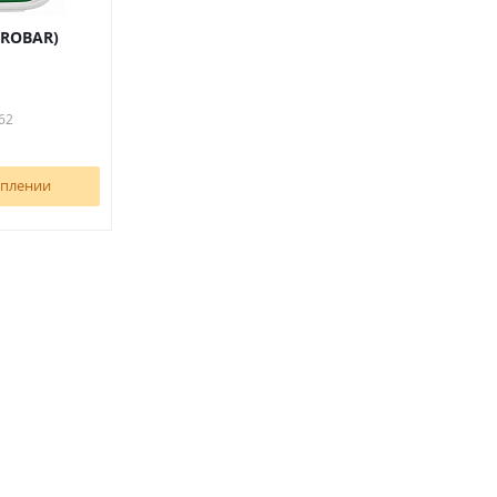
GROBAR)
62
уплении