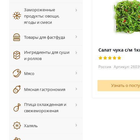
Замороженные
продукты: овощи,
ягоды и смеси
Товары для фастфуда
Салат чука с/м 1к
Ингредиенты для суши
и роллов
Россия
Артикул: 2603
Мясо
Узнать о пост
Мясная гастрономия
Птица охлажденная и
свежемороженая
Халяль