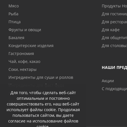
Мясо
Продукты H
Рыба
Для гостини
Птица
Для рестора
Фрукты и овощи
Для кафе
Бакалея
Для общепи
Кондитерские изделия
Для столовы
Гастрономия
Чай, кофе, какао
НАШИ ПРЕ
Соки, нектары
Ингредиенты для суши и роллов
Акции
Ингредиенты для фаст фуда
С подходящ
Для того, чтобы сделать веб-сайт
Консервы
оптимальным и постоянно
Крупы
совершенствовать его, наш веб-сайт
использует файлы cookie. Продолжая
пользоваться сайтом, вы даете
согласие на использование файлов
cookie.