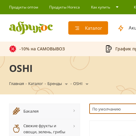
Продукты оптом
Продукты Horeca
Как купить
Ак
Каталог
-10% на САМОВЫВОЗ
График п
OSHI
Главная
-
Каталог
-
Бренды
-
OSHI
По умолчанию
Бакалея
Свежие фрукты и
овощи, зелень, грибы