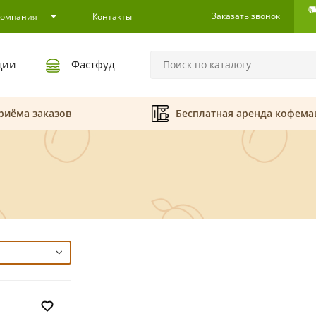
Заказать звонок
Компания
Контакты
ции
Фастфуд
риёма заказов
Бесплатная аренда кофем