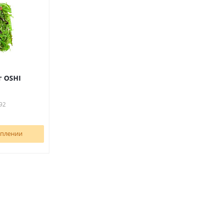
г OSHI
92
уплении