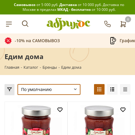
Самовывоз
от 5 000 руб.
Доставка
от 10 000 руб.
Доставка по
Москве в пределах
МКАД - бесплатно
от 10 000 руб.
0
-10% на САМОВЫВОЗ
График
Едим дома
Главная
-
Каталог
-
Бренды
-
Едим дома
По умолчанию