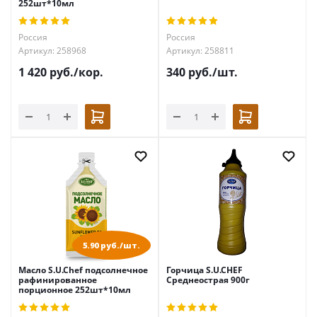
252шт*10мл
Россия
Россия
Артикул: 258968
Артикул: 258811
1 420
руб.
/кор.
340
руб.
/шт.
5.90 руб./шт.
Масло S.U.Chef подсолнечное
Горчица S.U.CHEF
рафинированное
Среднеострая 900г
порционное 252шт*10мл