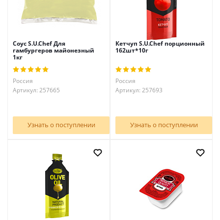
Соус S.U.Chef Для
Кетчуп S.U.Chef порционный
гамбургеров майонезный
162шт*10г
1кг
Россия
Россия
Артикул: 257665
Артикул: 257693
Узнать о поступлении
Узнать о поступлении