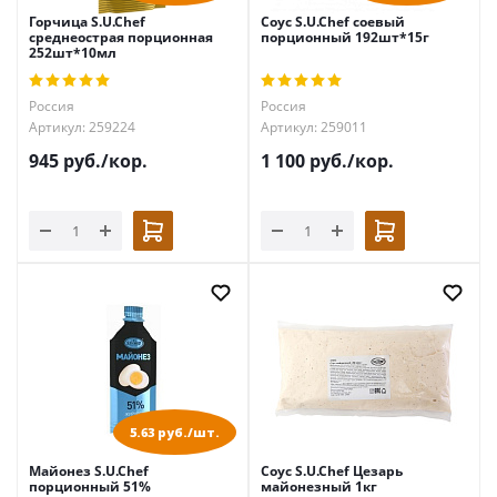
Горчица S.U.Chef
Соус S.U.Chef соевый
среднеострая порционная
порционный 192шт*15г
252шт*10мл
Россия
Россия
Артикул: 259224
Артикул: 259011
945
руб.
/кор.
1 100
руб.
/кор.
5.63 руб./шт.
Майонез S.U.Chef
Соус S.U.Chef Цезарь
порционный 51%
майонезный 1кг