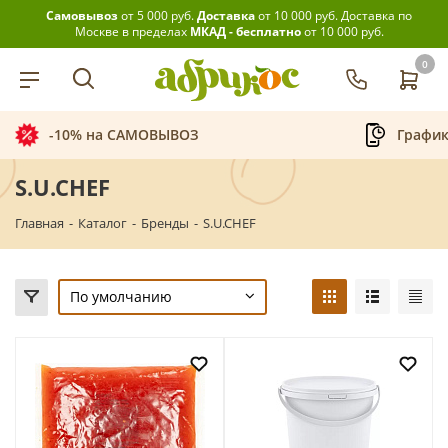
Самовывоз
от 5 000 руб.
Доставка
от 10 000 руб.
Доставка по
Москве в пределах
МКАД - бесплатно
от 10 000 руб.
0
-10% на САМОВЫВОЗ
График
S.U.CHEF
Главная
-
Каталог
-
Бренды
-
S.U.CHEF
По умолчанию