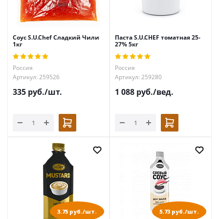
Соус S.U.Chef Сладкий Чили
Паста S.U.CHEF томатная 25-
1кг
27% 5кг
Россия
Россия
Артикул: 259526
Артикул: 259280
335
руб.
/шт.
1 088
руб.
/вед.
3.75 руб./шт.
5.73 руб./шт.